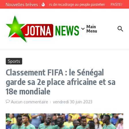
Aller au contenu
Nouvelles brèves :
Discours de recadrage au peuple pastefien
PASTEF, douz
Main
Menu
Sports
Classement FIFA : le Sénégal
garde sa 2e place africaine et sa
18e mondiale
Aucun commentaire
vendredi 30 juin 2023