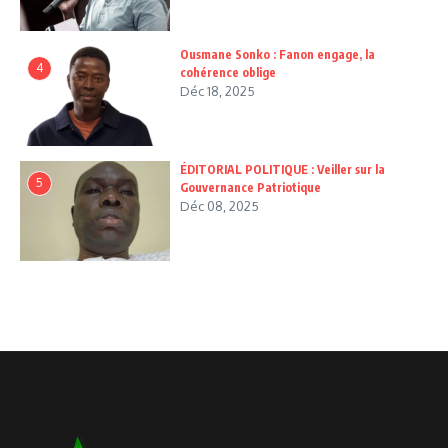
Ousmane Sonko : Fanon engage, la
4
cohérence oblige
Déc 18, 2025
ÉDITORIAL POLITIQUE : Veiller sur la
5
Gouvernance Patriotique
Déc 08, 2025