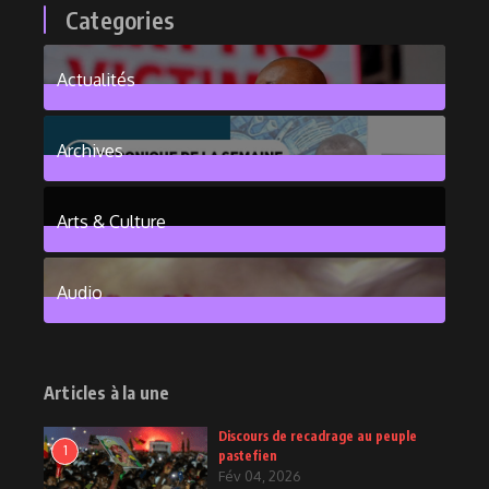
Categories
Actualités
376
Posts
Archives
101
Posts
Arts & Culture
6
Posts
Audio
2
Posts
Articles à la une
Discours de recadrage au peuple
1
pastefien
Fév 04, 2026