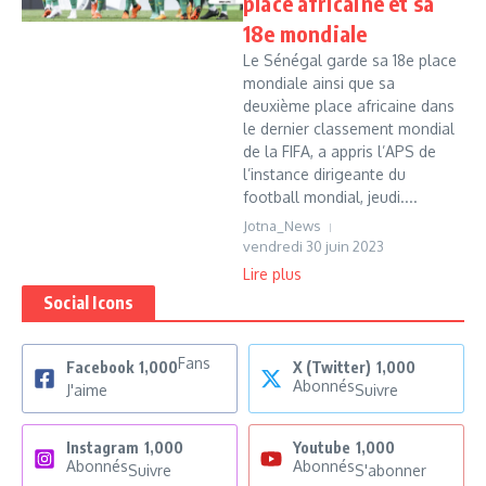
place africaine et sa
18e mondiale
Le Sénégal garde sa 18e place
mondiale ainsi que sa
deuxième place africaine dans
le dernier classement mondial
de la FIFA, a appris l’APS de
l’instance dirigeante du
football mondial, jeudi....
Jotna_News
vendredi 30 juin 2023
Lire plus
Social Icons
Fans
Facebook
1,000
X (Twitter)
1,000
Abonnés
J'aime
Suivre
Instagram
1,000
Youtube
1,000
Abonnés
Abonnés
Suivre
S'abonner