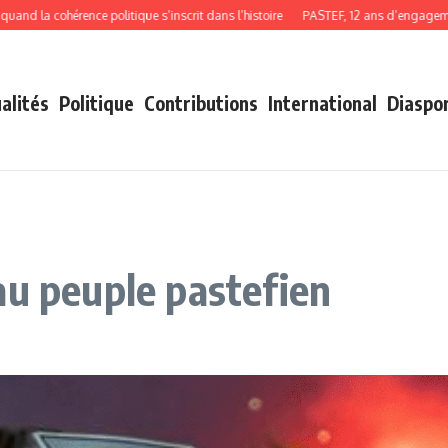
 cohérence politique s’inscrit dans l’histoire
PASTEF, 12 ans d’engagement, de 
alités
Politique
Contributions
International
Diaspo
au peuple pastefien