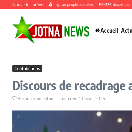
Aller au contenu
Nouvelles brèves :
Discours de recadrage au peuple pastefien
PASTEF, douze ans : quand la
Accueil
Actu
Contributions
Discours de recadrage 
Aucun commentaire
mercredi 4 février 2026