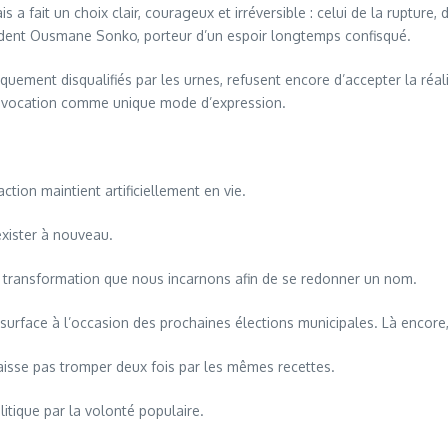
fait un choix clair, courageux et irréversible : celui de la rupture, de
ésident Ousmane Sonko, porteur d’un espoir longtemps confisqué.
tiquement disqualifiés par les urnes, refusent encore d’accepter la réa
la provocation comme unique mode d’expression.
tion maintient artificiellement en vie.
exister à nouveau.
 de transformation que nous incarnons afin de se redonner un nom.
surface à l’occasion des prochaines élections municipales. Là encore,
laisse pas tromper deux fois par les mêmes recettes.
itique par la volonté populaire.