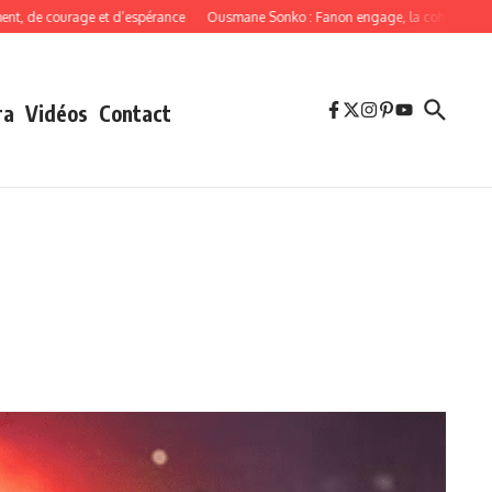
courage et d’espérance
Ousmane Sonko : Fanon engage, la cohérence oblige
ra
Vidéos
Contact