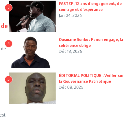
PASTEF, 12 ans d’engagement, de
3
courage et d’espérance
Jan 04, 2026
 de
Ousmane Sonko : Fanon engage, la
4
cohérence oblige
 de
Déc 18, 2025
ÉDITORIAL POLITIQUE : Veiller sur
5
la Gouvernance Patriotique
Déc 08, 2025
est