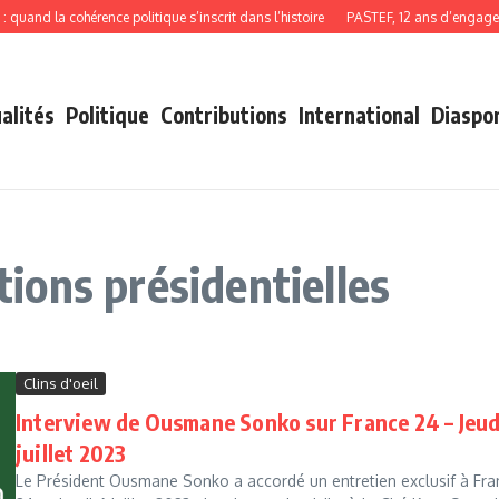
 la cohérence politique s’inscrit dans l’histoire
PASTEF, 12 ans d’engagement,
alités
Politique
Contributions
International
Diaspo
ctions présidentielles
Clins d'oeil
Interview de Ousmane Sonko sur France 24 – Jeud
juillet 2023
Le Président Ousmane Sonko a accordé un entretien exclusif à Fra