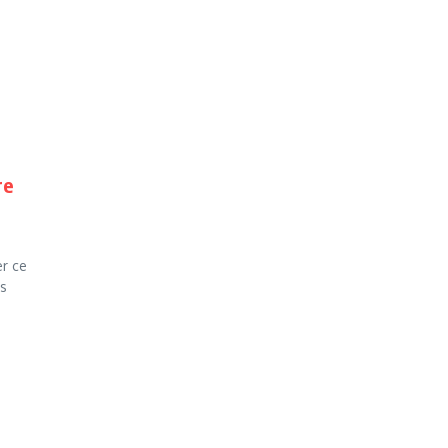
re
er ce
es