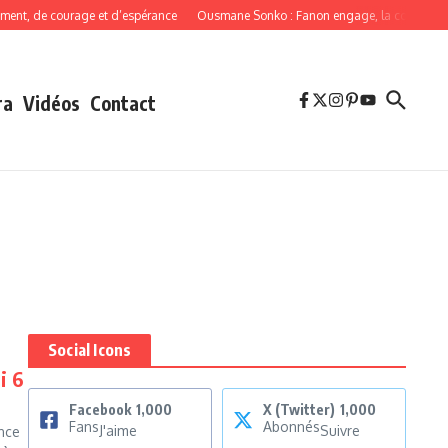
 de courage et d’espérance
Ousmane Sonko : Fanon engage, la cohérence obli
ra
Vidéos
Contact
Social Icons
i 6
Facebook
1,000
X (Twitter)
1,000
Fans
Abonnés
J'aime
Suivre
nce