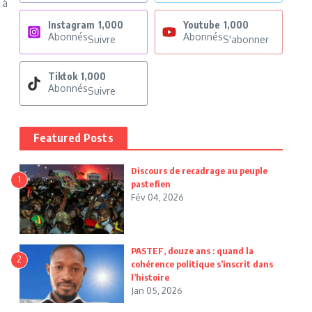
 à
Instagram
1,000
Youtube
1,000
Abonnés
Abonnés
Suivre
S'abonner
Tiktok
1,000
Abonnés
Suivre
Featured Posts
Discours de recadrage au peuple
1
pastefien
Fév 04, 2026
PASTEF, douze ans : quand la
2
cohérence politique s’inscrit dans
l’histoire
Jan 05, 2026