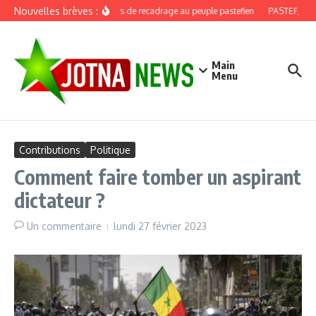
Aller au contenu
Nouvelles brèves :
Discours de recadrage au peuple pastefien
PASTEF, douze
Main
Menu
Contributions
Politique
Comment faire tomber un aspirant
dictateur ?
Un commentaire
lundi 27 février 2023