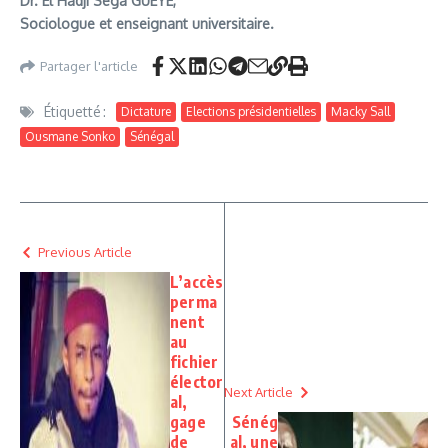
Dr. El Hadji Séga GUEYE,
Sociologue et enseignant universitaire.
Partager l'article
Étiquetté :
Dictature
Elections présidentielles
Macky Sall
Ousmane Sonko
Sénégal
Previous Article
L’accès
perma
nent
au
fichier
élector
Next Article
al,
gage
Sénég
de
al, une