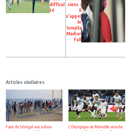
difficul
siens :
té
il
s’appel
le
Ismaila
Madior
Fall
Articles similaires
Faire du Sénégal une nation
L’Olympique de Marseille arrache