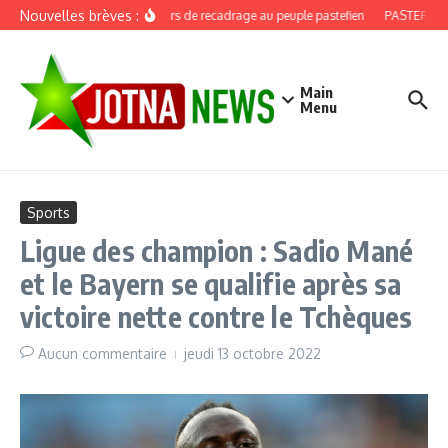
Aller au contenu
Nouvelles brèves :
Discours de recadrage au peuple pastefien
PASTEF, douz
Main
Menu
Sports
Ligue des champion : Sadio Mané
et le Bayern se qualifie après sa
victoire nette contre le Tchèques
Aucun commentaire
jeudi 13 octobre 2022