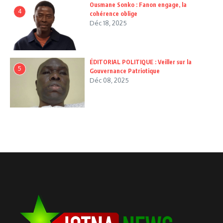
Ousmane Sonko : Fanon engage, la
4
cohérence oblige
Déc 18, 2025
ÉDITORIAL POLITIQUE : Veiller sur la
5
Gouvernance Patriotique
Déc 08, 2025