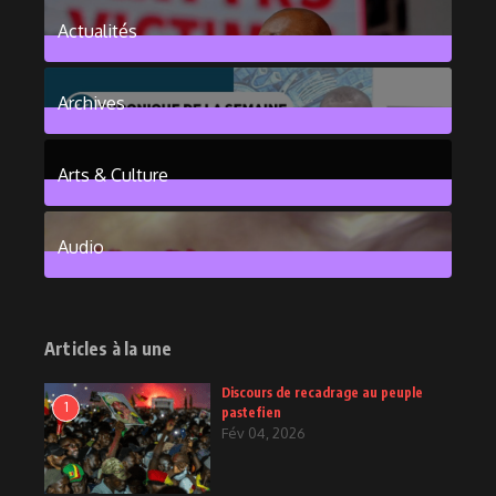
Actualités
376
Posts
Archives
101
Posts
Arts & Culture
6
Posts
Audio
2
Posts
Articles à la une
Discours de recadrage au peuple
1
pastefien
Fév 04, 2026