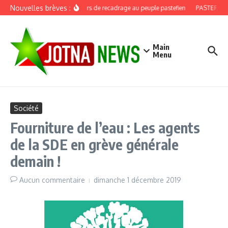
Aller au contenu
Nouvelles brèves :
Discours de recadrage au peuple pastefien
PASTEF, douz
Main
Menu
Société
Fourniture de l’eau : Les agents
de la SDE en grève générale
demain !
Aucun commentaire
dimanche 1 décembre 2019