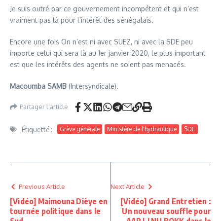
Je suis outré par ce gouvernement incompétent et qui n’est
vraiment pas là pour l’intérêt des sénégalais.
Encore une fois On n’est ni avec SUEZ, ni avec la SDE peu
importe celui qui sera là au 1er janvier 2020, le plus important
est que les intérêts des agents ne soient pas menacés.
Macoumba SAMB
(Intersyndicale).
Partager l'article
Étiquetté :
Grève générale
Ministère de l'hydraulique
SDE
Previous Article
Next Article
[Vidéo] Maimouna Dièye en
[Vidéo] Grand Entretien :
tournée politique dans le
Un nouveau souffle pour
Sud
AAR LI NU BOKK dans le