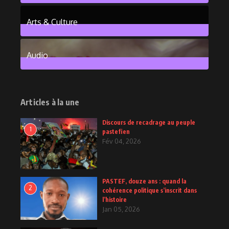
101
Posts
Arts & Culture
6
Posts
Audio
2
Posts
Articles à la une
Discours de recadrage au peuple
1
pastefien
Fév 04, 2026
PASTEF, douze ans : quand la
2
cohérence politique s’inscrit dans
l’histoire
Jan 05, 2026