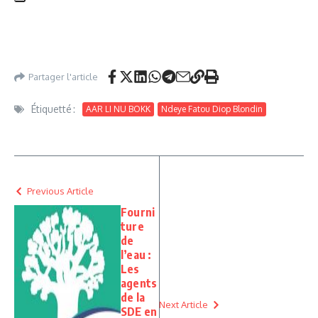
Partager l'article
Étiquetté :
AAR LI NU BOKK
Ndeye Fatou Diop Blondin
Previous Article
Fourni
ture
de
l’eau :
Les
agents
de la
Next Article
SDE en