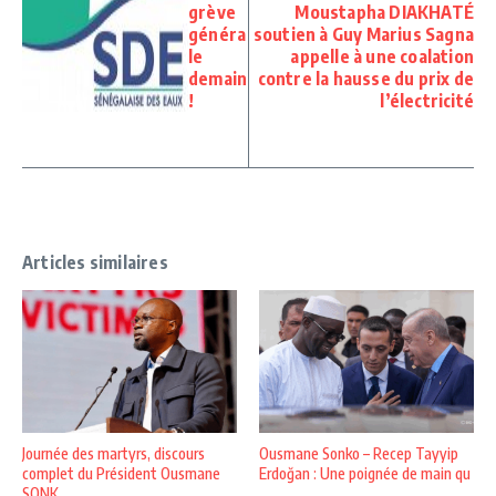
grève
Moustapha DIAKHATÉ
généra
soutien à Guy Marius Sagna
le
appelle à une coalation
demain
contre la hausse du prix de
!
l’électricité
Articles similaires
Journée des martyrs, discours
Ousmane Sonko – Recep Tayyip
complet du Président Ousmane
Erdoğan : Une poignée de main qu
SONK ...
...