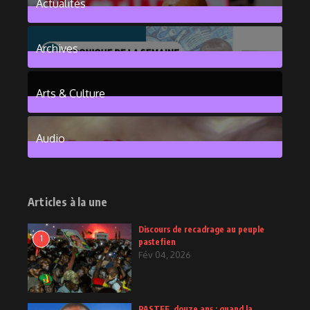
Actualités
376
Posts
Archives
101
Posts
Arts & Culture
6
Posts
Audio
2
Posts
Articles à la une
Discours de recadrage au peuple
1
pastefien
Fév 04, 2026
PASTEF, douze ans : quand la