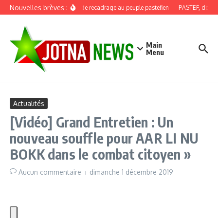
Aller au contenu
Nouvelles brèves :
Discours de recadrage au peuple pastefien
PASTEF, douze a
Main
Menu
Actualités
[Vidéo] Grand Entretien : Un
nouveau souffle pour AAR LI NU
BOKK dans le combat citoyen »
Aucun commentaire
dimanche 1 décembre 2019