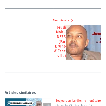
Next Article
Jeudi
Noir –
N°36
(Par
Bruno
d’Erne
ville)
Articles similaires
Toujours sur la réforme monétaire
dimanche 29 décembre 2019