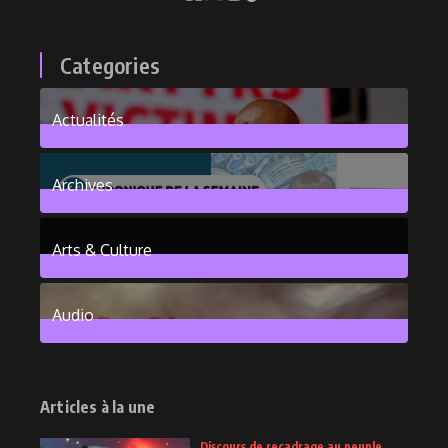
Categories
Actualités
376
Posts
Archives
101
Posts
Arts & Culture
6
Posts
Audio
2
Posts
Articles à la une
Discours de recadrage au peuple