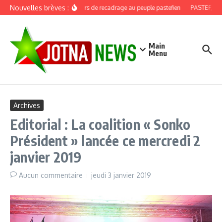
Aller au contenu
Nouvelles brèves :
Discours de recadrage au peuple pastefien
PASTEF, douz
Main
Menu
Archives
Editorial : La coalition « Sonko
Président » lancée ce mercredi 2
janvier 2019
Aucun commentaire
jeudi 3 janvier 2019