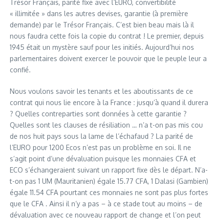
Trésor Français, parité fixe avec l’EURO, convertibilité
« illimitée » dans les autres devises, garantie (à première
demande) par le Trésor Français. C’est bien beau mais là il
nous faudra cette fois la copie du contrat ! Le premier, depuis
1945 était un mystère sauf pour les initiés. Aujourd’hui nos
parlementaires doivent exercer le pouvoir que le peuple leur a
confié.
Nous voulons savoir les tenants et les aboutissants de ce
contrat qui nous lie encore à la France : jusqu’à quand il durera
? Quelles contreparties sont données à cette garantie ?
Quelles sont les clauses de résiliation … n’a t-on pas mis cou
de nos huit pays sous la lame de l’échafaud ? La parité de
l’EURO pour 1200 Ecos n’est pas un problème en soi. Il ne
s’agit point d’une dévaluation puisque les monnaies CFA et
ECO s’échangeraient suivant un rapport fixe dès le départ. N’a-
t-on pas 1 UM (Mauritanien) égale 15.77 CFA, 1 Dalasi (Gambien)
égale 11.54 CFA pourtant ces monnaies ne sont pas plus fortes
que le CFA . Ainsi il n’y a pas – à ce stade tout au moins – de
dévaluation avec ce nouveau rapport de change et l’on peut