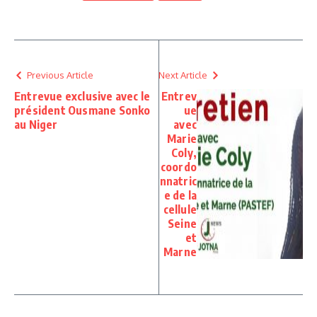
Previous Article
Next Article
Entrevue exclusive avec le
Entrev
président Ousmane Sonko
ue
au Niger
avec
Marie
Coly,
coordo
nnatric
e de la
cellule
Seine
et
Marne