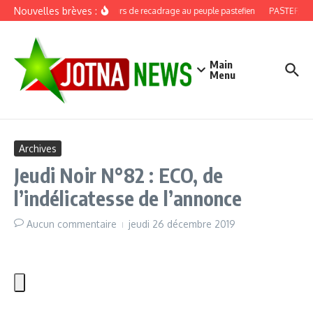
Aller au contenu
Nouvelles brèves :
Discours de recadrage au peuple pastefien
PASTEF, douz
Main
Menu
Archives
Jeudi Noir N°82 : ECO, de
l’indélicatesse de l’annonce
Aucun commentaire
jeudi 26 décembre 2019