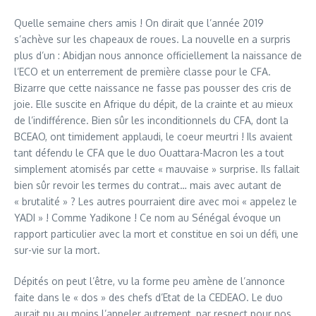
Quelle semaine chers amis ! On dirait que l’année 2019
s’achève sur les chapeaux de roues. La nouvelle en a surpris
plus d’un : Abidjan nous annonce officiellement la naissance de
l’ECO et un enterrement de première classe pour le CFA.
Bizarre que cette naissance ne fasse pas pousser des cris de
joie. Elle suscite en Afrique du dépit, de la crainte et au mieux
de l’indifférence. Bien sûr les inconditionnels du CFA, dont la
BCEAO, ont timidement applaudi, le coeur meurtri ! Ils avaient
tant défendu le CFA que le duo Ouattara-Macron les a tout
simplement atomisés par cette « mauvaise » surprise. Ils fallait
bien sûr revoir les termes du contrat… mais avec autant de
« brutalité » ? Les autres pourraient dire avec moi « appelez le
YADI » ! Comme Yadikone ! Ce nom au Sénégal évoque un
rapport particulier avec la mort et constitue en soi un défi, une
sur-vie sur la mort.
Dépités on peut l’être, vu la forme peu amène de l’annonce
faite dans le « dos » des chefs d’Etat de la CEDEAO. Le duo
aurait pu au moins l’appeler autrement, par respect pour nos