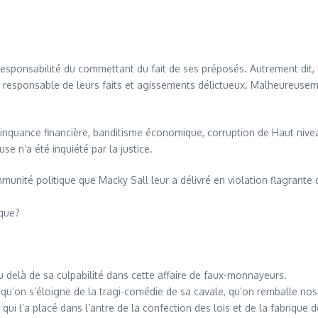
a Responsabilité du commettant du fait de ses préposés. Autrement dit,
 responsable de leurs faits et agissements délictueux. Malheureuseme
nquance financière, banditisme économique, corruption de Haut niveau,
e n’a été inquiété par la justice.
immunité politique que Macky Sall leur a délivré en violation flagrant
ique?
delà de sa culpabilité dans cette affaire de faux-monnayeurs.
’on s’éloigne de la tragi-comédie de sa cavale, qu’on remballe nos r
i l’a placé dans l’antre de la confection des lois et de la fabrique 