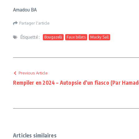
Amadou BA
Partager l'article
Étiquetté :
Bougazelli
Faux billets
Macky Sall
Previous Article
Rempiler en 2024 – Autopsie d’un fiasco (Par Hama
Articles similaires