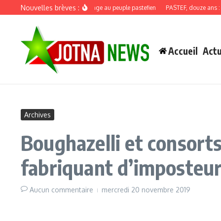
Aller au contenu
Nouvelles brèves :
Discours de recadrage au peuple pastefien
PASTEF, douze ans : quand
Accueil
Actu
Archives
Boughazelli et consorts
fabriquant d’imposteu
Aucun commentaire
mercredi 20 novembre 2019