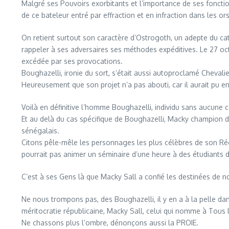
Malgré ses Pouvoirs exorbitants et l’importance de ses fonctions
de ce bateleur entré par effraction et en infraction dans les or
On retient surtout son caractère d’Ostrogoth, un adepte du catc
rappeler à ses adversaires ses méthodes expéditives. Le 27 octob
excédée par ses provocations.
Boughazelli, ironie du sort, s’était aussi autoproclamé Cheval
Heureusement que son projet n’a pas abouti, car il aurait pu en
Voilà en définitive l’homme Boughazelli, individu sans aucune 
Et au delà du cas spécifique de Boughazelli, Macky champion de 
sénégalais.
Citons pêle-mêle les personnages les plus célèbres de son R
pourrait pas animer un séminaire d’une heure à des étudiants 
C’est à ses Gens là que Macky Sall a confié les destinées de no
Ne nous trompons pas, des Boughazelli, il y en a à la pelle da
méritocratie républicaine, Macky Sall, celui qui nomme à Tous le
Ne chassons plus l’ombre, dénonçons aussi la PROIE.