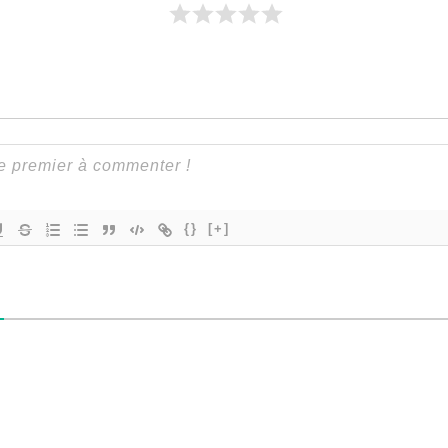
{}
[+]