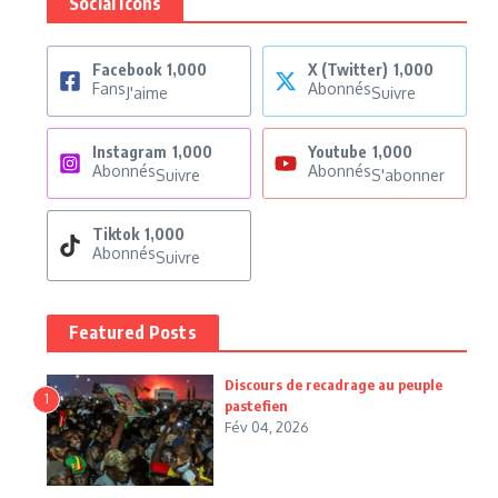
Social Icons
Facebook
1,000
X (Twitter)
1,000
Fans
Abonnés
J'aime
Suivre
Instagram
1,000
Youtube
1,000
Abonnés
Abonnés
Suivre
S'abonner
Tiktok
1,000
Abonnés
Suivre
Featured Posts
Discours de recadrage au peuple
1
pastefien
Fév 04, 2026