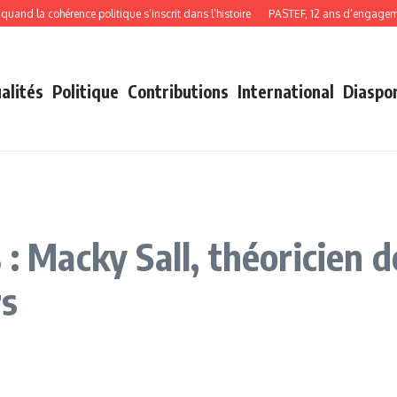
 la cohérence politique s’inscrit dans l’histoire
PASTEF, 12 ans d’engagement,
alités
Politique
Contributions
International
Diaspo
 : Macky Sall, théoricien d
rs