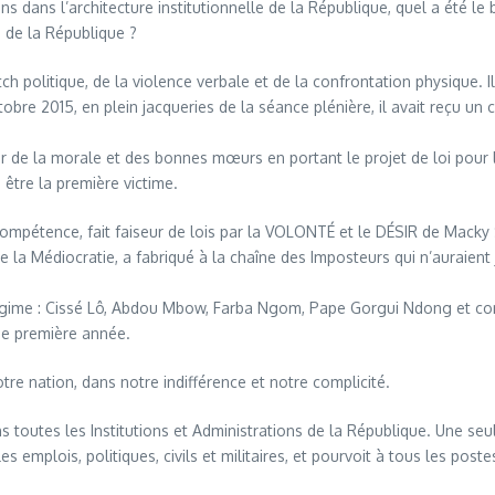
 dans l’architecture institutionnelle de la République, quel a été le 
s de la République ?
h politique, de la violence verbale et de la confrontation physique. I
re 2015, en plein jacqueries de la séance plénière, il avait reçu un c
ier de la morale et des bonnes mœurs en portant le projet de loi pour 
 être la première victime.
compétence, fait faiseur de lois par la VOLONTÉ et le DÉSIR de Macky 
la Médiocratie, a fabriqué à la chaîne des Imposteurs qui n’auraient j
égime : Cissé Lô, Abdou Mbow, Farba Ngom, Pape Gorgui Ndong et co
de première année.
tre nation, dans notre indifférence et notre complicité.
ns toutes les Institutions et Administrations de la République. Une se
s emplois, politiques, civils et militaires, et pourvoit à tous les post