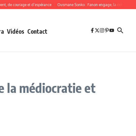
 de courage et d’espérance
Ousmane Sonko : Fanon engage, la cohérence obli
ra
Vidéos
Contact
e la médiocratie et