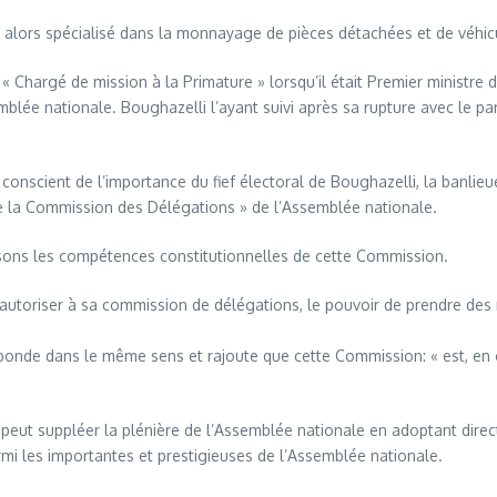
st alors spécialisé dans la monnayage de pièces détachées et de véhic
, « Chargé de mission à la Primature » lorsqu’il était Premier ministr
mblée nationale. Boughazelli l’ayant suivi après sa rupture avec le pa
, conscient de l’importance du fief électoral de Boughazelli, la banli
de la Commission des Délégations » de l’Assemblée nationale.
ysons les compétences constitutionnelles de cette Commission.
t autoriser à sa commission de délégations, le pouvoir de prendre des
bonde dans le même sens et rajoute que cette Commission: « est, en ou
peut suppléer la plénière de l’Assemblée nationale en adoptant directe
mi les importantes et prestigieuses de l’Assemblée nationale.