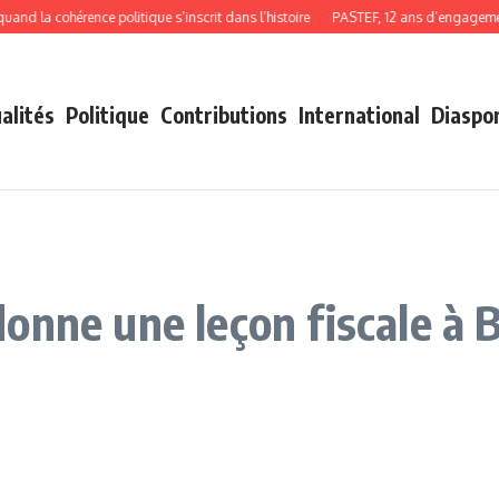
 la cohérence politique s’inscrit dans l’histoire
PASTEF, 12 ans d’engagement, 
alités
Politique
Contributions
International
Diaspo
onne une leçon fiscale à 