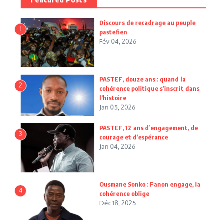
Discours de recadrage au peuple
1
pastefien
Fév 04, 2026
PASTEF, douze ans : quand la
2
cohérence politique s’inscrit dans
l’histoire
Jan 05, 2026
PASTEF, 12 ans d’engagement, de
3
courage et d’espérance
Jan 04, 2026
Ousmane Sonko : Fanon engage, la
4
cohérence oblige
Déc 18, 2025