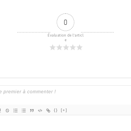
0
Évaluation de l'articl
e
{}
[+]