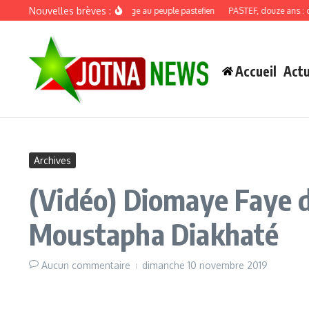
Aller au contenu
Nouvelles brèves :
Discours de recadrage au peuple pastefien
PASTEF, douze ans : quand
Accueil
Actu
Archives
(Vidéo) Diomaye Faye d
Moustapha Diakhaté
Aucun commentaire
dimanche 10 novembre 2019