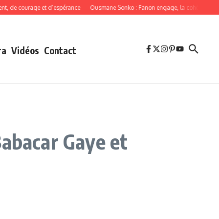
de courage et d’espérance
Ousmane Sonko : Fanon engage, la cohérence oblig
ra
Vidéos
Contact
Babacar Gaye et