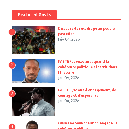
Featured Posts
Discours de recadrage au peuple
1
pastefien
Fév 04, 2026
PASTEF, douze ans : quand la
2
cohérence politique s’inscrit dans
l’histoire
Jan 05, 2026
PASTEF, 12 ans d’engagement, de
3
courage et d’espérance
Jan 04, 2026
Ousmane Sonko : Fanon engage, la
4
cohérence oblige