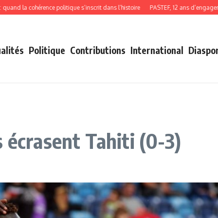
la cohérence politique s’inscrit dans l’histoire
PASTEF, 12 ans d’engagement, 
alités
Politique
Contributions
International
Diaspo
 écrasent Tahiti (0-3)