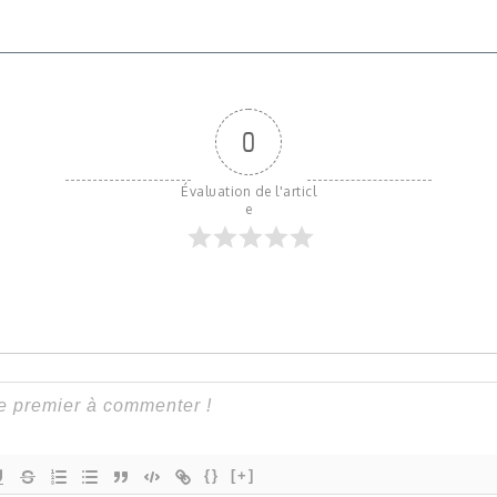
0
Évaluation de l'articl
e
{}
[+]