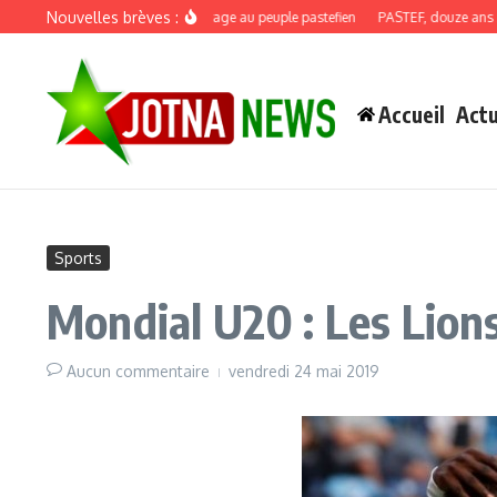
Aller au contenu
Nouvelles brèves :
Discours de recadrage au peuple pastefien
PASTEF, douze ans : quand 
Accueil
Actu
Sports
Mondial U20 : Les Lions
Aucun commentaire
vendredi 24 mai 2019