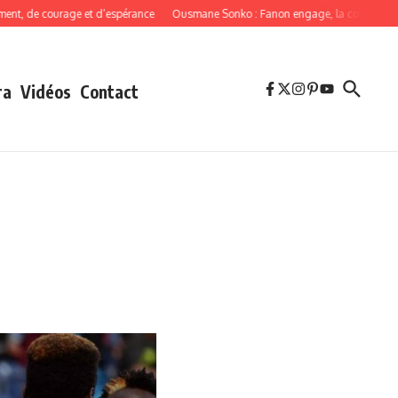
de courage et d’espérance
Ousmane Sonko : Fanon engage, la cohérence oblig
ra
Vidéos
Contact