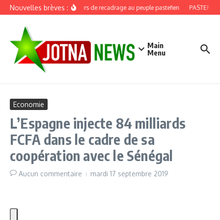
Aller au contenu
Nouvelles brèves :
Discours de recadrage au peuple pastefien
PASTEF, douz
Main
Menu
Economie
L’Espagne injecte 84 milliards
FCFA dans le cadre de sa
coopération avec le Sénégal
Aucun commentaire
mardi 17 septembre 2019