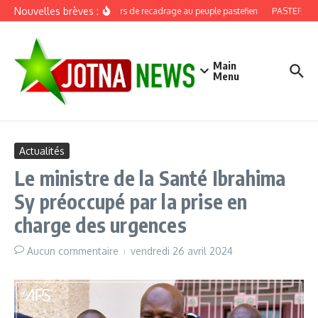
Aller au contenu
Nouvelles brèves :
Discours de recadrage au peuple pastefien
PASTEF, douze
Main
Menu
Actualités
Le ministre de la Santé Ibrahima
Sy préoccupé par la prise en
charge des urgences
Aucun commentaire
vendredi 26 avril 2024