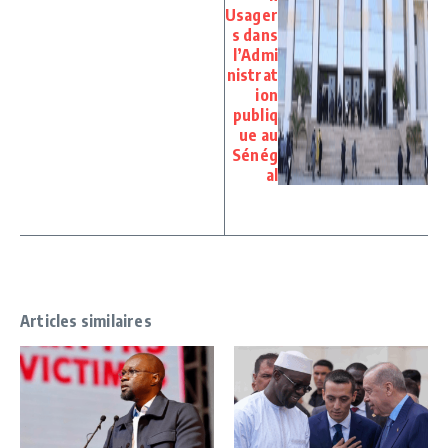
Usager
s dans
l’Admi
nistrat
ion
publiq
ue au
Sénég
al
Articles similaires