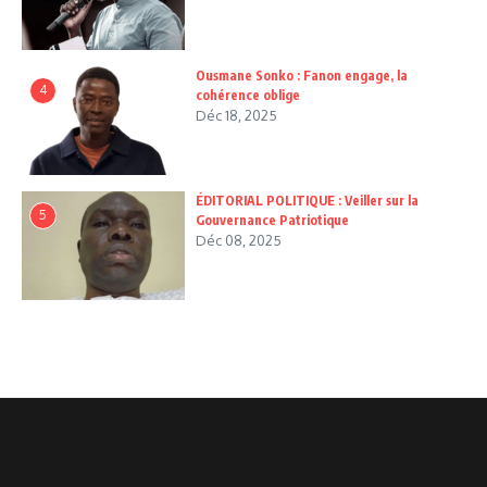
Ousmane Sonko : Fanon engage, la
4
cohérence oblige
Déc 18, 2025
ÉDITORIAL POLITIQUE : Veiller sur la
5
Gouvernance Patriotique
Déc 08, 2025