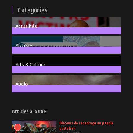
Categories
Actualités
376
Posts
Archives
101
Posts
Arts & Culture
6
Posts
Audio
2
Posts
Articles à la une
Discours de recadrage au peuple
1
pastefien