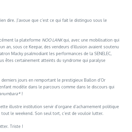
n dire. J’avoue que c’est ce qui fait le distinguo sous le
orcément la plateforme
NOO LANK
qui, avec une mobilisation qui
’a un an, sous ce Keepar, des vendeurs d’illusion avaient soutenu
n patron Macky psalmodiant les performances de la SENELEC,
ous êtes certainement atteints du syndrome qui paralyse
s derniers jours en remportant le prestigieux Ballon d’Or
Un enfant modèle dans le parcours comme dans le discours qui
 anumbara*
!
tte illustre institution servir d’organe d’acharnement politique
tout le weekend. Son seul tort, c’est de vouloir lutter.
er. Triste !