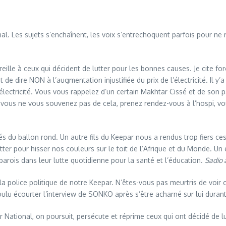
 Les sujets s’enchaînent, les voix s’entrechoquent parfois pour ne rie
ille à ceux qui décident de lutter pour les bonnes causes. Je cite f
de dire NON à l’augmentation injustifiée du prix de l’électricité. Il y
l’électricité. Vous vous rappelez d’un certain Makhtar Cissé et de so
Si vous ne vous souvenez pas de cela, prenez rendez-vous à l’hospi, v
nés du ballon rond. Un autre fils du Keepar nous a rendus trop fiers ce
lutter pour hisser nos couleurs sur le toit de l’Afrique et du Monde. 
parois dans leur lutte quotidienne pour la santé et l’éducation.
Sadio
a police politique de notre Keepar. N’êtes-vous pas meurtris de voir ce
voulu écourter l’interview de SONKO après s’être acharné sur lui durant 
tional, on poursuit, persécute et réprime ceux qui ont décidé de lutt