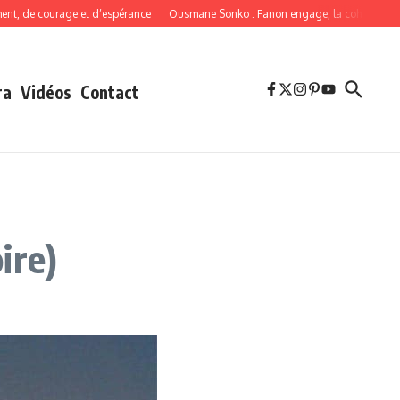
e courage et d’espérance
Ousmane Sonko : Fanon engage, la cohérence oblige
ra
Vidéos
Contact
ire)