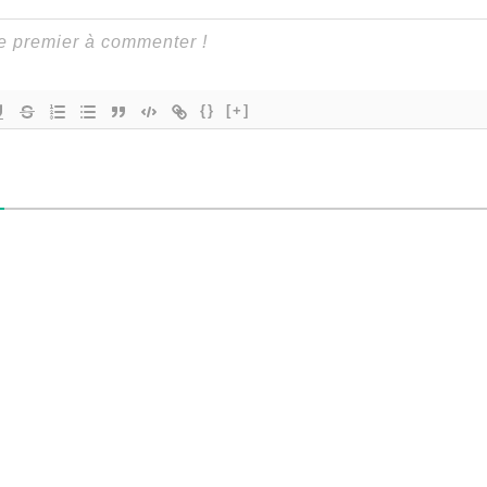
{}
[+]