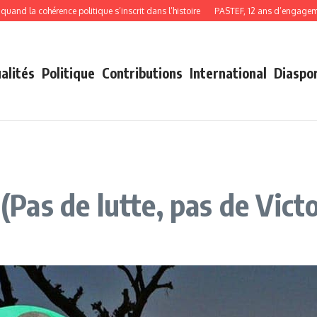
la cohérence politique s’inscrit dans l’histoire
PASTEF, 12 ans d’engagement, d
alités
Politique
Contributions
International
Diaspo
as de lutte, pas de Victo