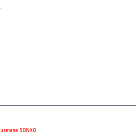
.
c Ousmane SONKO