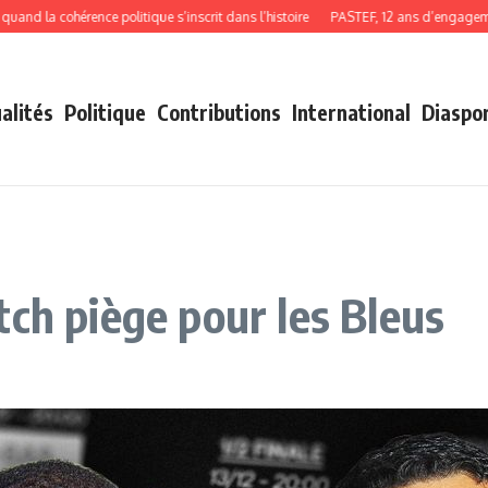
 cohérence politique s’inscrit dans l’histoire
PASTEF, 12 ans d’engagement, de
alités
Politique
Contributions
International
Diaspo
tch piège pour les Bleus