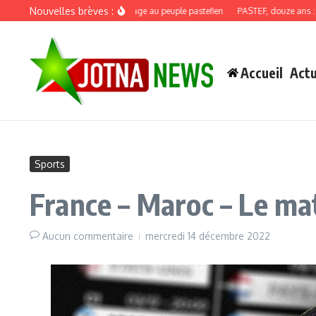
Aller au contenu
Nouvelles brèves :
Discours de recadrage au peuple pastefien
PASTEF, douze ans : quand la
Accueil
Actu
Sports
France – Maroc – Le ma
Aucun commentaire
mercredi 14 décembre 2022