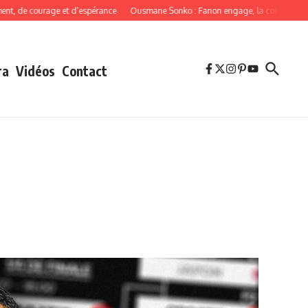
 courage et d’espérance
Ousmane Sonko : Fanon engage, la cohérence oblige
ra
Vidéos
Contact