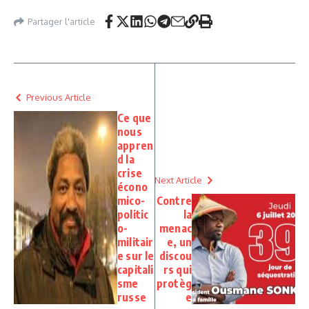
Partager l'article
Previous Article
Ce que
nous
appren
d la
crise
Next Article
écono
mico-
Contre
politic
la
o-
menac
militair
e, un
e sur le
discou
capitali
rs qui
sme
protèg
russe
e