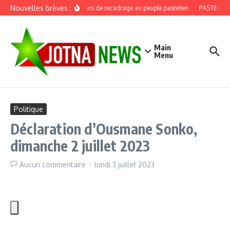
Aller au contenu
Nouvelles brèves :
Discours de recadrage au peuple pastefien
PASTEF, dou
Main
Menu
Politique
Déclaration d’Ousmane Sonko,
dimanche 2 juillet 2023
Aucun commentaire
lundi 3 juillet 2023