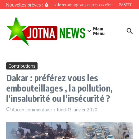
Aller au contenu
Nouvelles brèves :
Discours de recadrage au peuple pastefien
PASTEF, douze
Main
Menu
Contributions
Dakar : préférez vous les
embouteillages , la pollution,
l’insalubrité ou l’insécurité ?
Aucun commentaire
lundi 13 janvier 2020