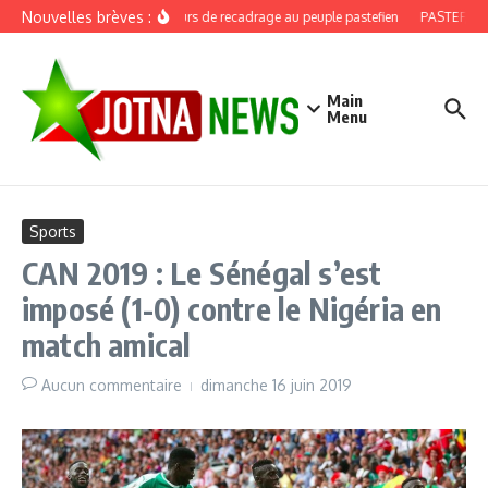
Aller au contenu
Nouvelles brèves :
Discours de recadrage au peuple pastefien
PASTEF, douz
Main
Menu
Sports
CAN 2019 : Le Sénégal s’est
imposé (1-0) contre le Nigéria en
match amical
Aucun commentaire
dimanche 16 juin 2019