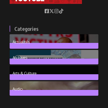
Categories
Actualités
376
Posts
Archives
101
Posts
Arts & Culture
6
Posts
Audio
2
Posts