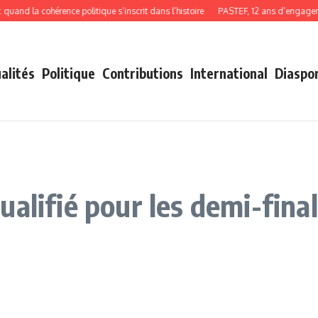
d la cohérence politique s’inscrit dans l’histoire
PASTEF, 12 ans d’engagement,
alités
Politique
Contributions
International
Diaspo
alifié pour les demi-final