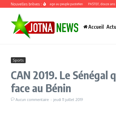
Aller au contenu
Nouvelles brèves :
Discours de recadrage au peuple pastefien
PASTEF, douze ans : quan
Accueil
Actu
Sports
CAN 2019. Le Sénégal qu
face au Bénin
Aucun commentaire
jeudi 11 juillet 2019