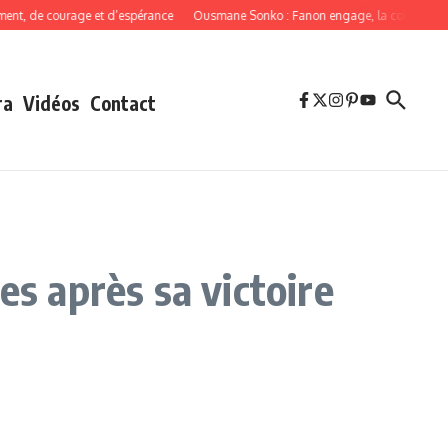
 de courage et d’espérance
Ousmane Sonko : Fanon engage, la cohérence obli
ra
Vidéos
Contact
es après sa victoire