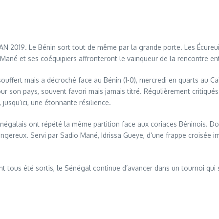
 CAN 2019. Le Bénin sort tout de même par la grande porte. Les Écure
Mané et ses coéquipiers affronteront le vainqueur de la rencontre en
souffert mais a décroché face au Bénin (1-0), mercredi en quarts au Cai
ur son pays, souvent favori mais jamais titré. Régulièrement critiqué
jusqu’ici, une étonnante résilience.
énégalais ont répété la même partition face aux coriaces Béninois. D
angereux. Servi par Sadio Mané, Idrissa Gueye, d’une frappe croisée i
t tous été sortis, le Sénégal continue d’avancer dans un tournoi qui s’