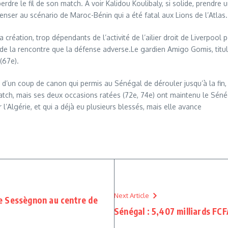
i perdre le fil de son match. A voir Kalidou Koulibaly, si solide, pren
nser au scénario de Maroc-Bénin qui a été fatal aux Lions de l’Atlas.
réation, trop dépendants de l’activité de l’ailier droit de Liverpool 
 de la rencontre que la défense adverse.Le gardien Amigo Gomis, titula
(67e).
 d’un coup de canon qui permis au Sénégal de dérouler jusqu’à la fin, 
match, mais ses deux occasions ratées (72e, 74e) ont maintenu le Séné
l’Algérie, et qui a déjà eu plusieurs blessés, mais elle avance
Next Article
e Sessègnon au centre de
Sénégal : 5,407 milliards FCFA