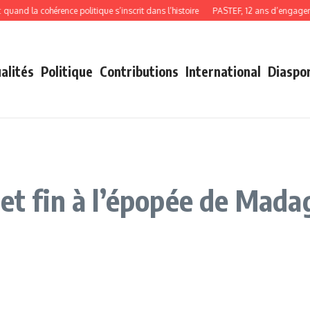
d la cohérence politique s’inscrit dans l’histoire
PASTEF, 12 ans d’engagement,
alités
Politique
Contributions
International
Diaspo
et fin à l’épopée de Madag