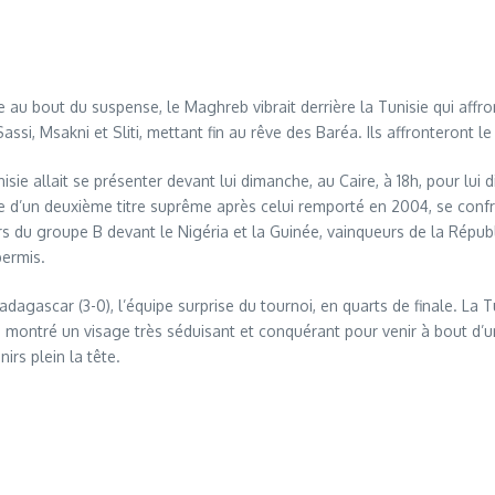
re au bout du suspense, le Maghreb vibrait derrière la Tunisie qui affr
ssi, Msakni et Sliti, mettant fin au rêve des Baréa. Ils affronteront 
ie allait se présenter devant lui dimanche, au Caire, à 18h, pour lui 
e d’un deuxième titre suprême après celui remporté en 2004, se confr
rs du groupe B devant le Nigéria et la Guinée, vainqueurs de la Rép
permis.
gascar (3-0), l’équipe surprise du tournoi, en quarts de finale. La 
a montré un visage très séduisant et conquérant pour venir à bout d’u
rs plein la tête.