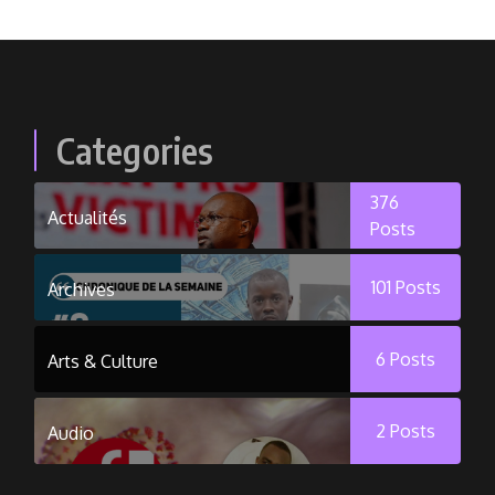
Categories
376
Actualités
Posts
101
Posts
Archives
6
Posts
Arts & Culture
2
Posts
Audio