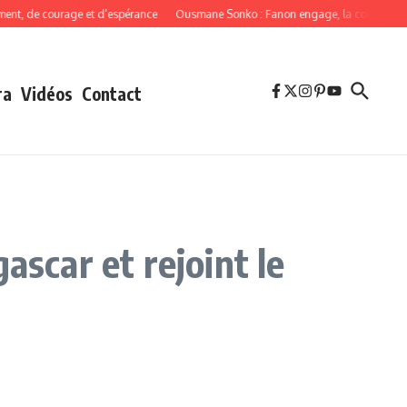
 de courage et d’espérance
Ousmane Sonko : Fanon engage, la cohérence obli
ra
Vidéos
Contact
ascar et rejoint le