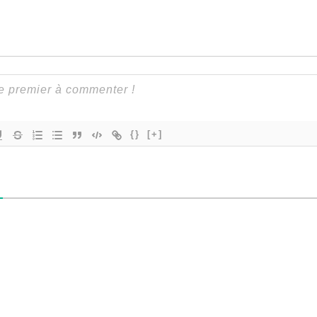
{}
[+]