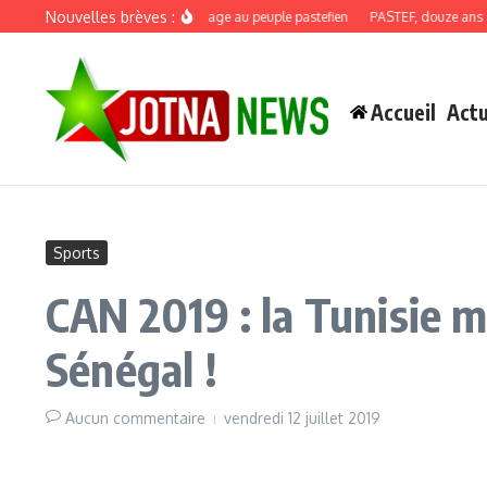
Aller au contenu
Nouvelles brèves :
Discours de recadrage au peuple pastefien
PASTEF, douze ans : quan
Accueil
Actu
Sports
CAN 2019 : la Tunisie m
Sénégal !
Aucun commentaire
vendredi 12 juillet 2019