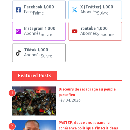
Facebook
1,000
X (Twitter)
1,000
Fans
Abonnés
J'aime
Suivre
Instagram
1,000
Youtube
1,000
Abonnés
Abonnés
Suivre
S'abonner
Tiktok
1,000
Abonnés
Suivre
Featured Posts
Discours de recadrage au peuple
1
pastefien
Fév 04, 2026
PASTEF, douze ans : quand la
2
cohérence politique s’inscrit dans