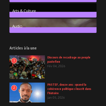
101
Posts
Arts & Culture
6
Posts
Audio
2
Posts
Articles à la une
Discours de recadrage au peuple
1
pastefien
Fév 04, 2026
PASTEF, douze ans : quand la
2
cohérence politique s’inscrit dans
l’histoire
Jan 05, 2026