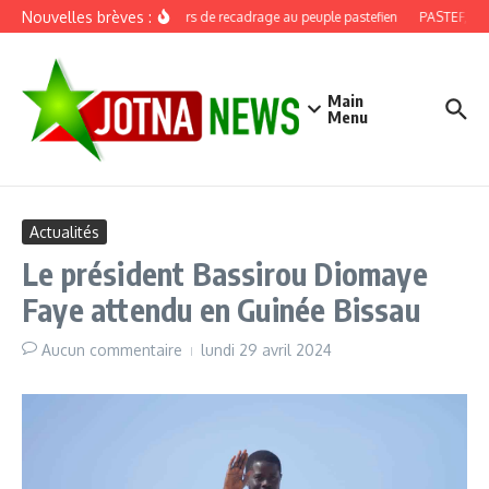
Aller au contenu
Nouvelles brèves :
Discours de recadrage au peuple pastefien
PASTEF, douz
Main
Menu
Actualités
Le président Bassirou Diomaye
Faye attendu en Guinée Bissau
Aucun commentaire
lundi 29 avril 2024