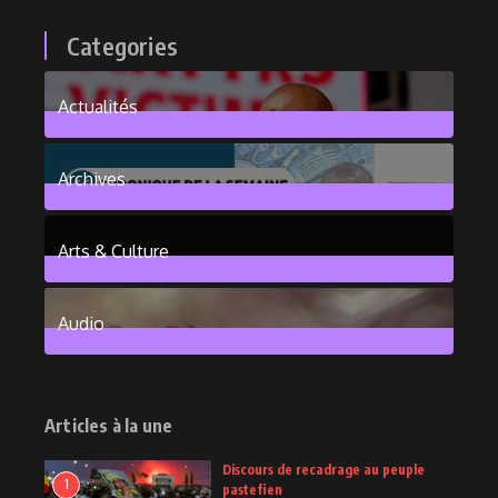
Categories
Actualités
376
Posts
Archives
101
Posts
Arts & Culture
6
Posts
Audio
2
Posts
Articles à la une
Discours de recadrage au peuple
1
pastefien