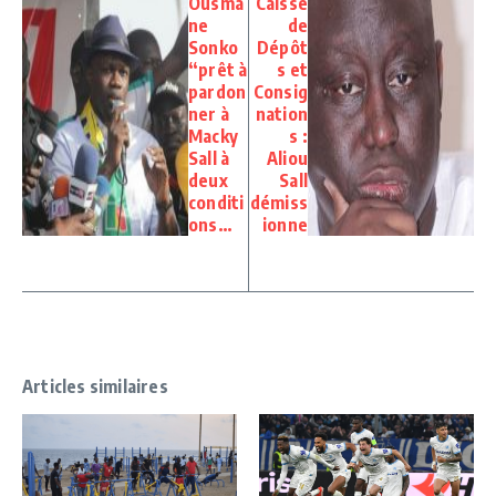
Ousma
Caisse
ne
de
Sonko
Dépôt
“prêt à
s et
pardon
Consig
ner à
nation
Macky
s :
Sall à
Aliou
deux
Sall
conditi
démiss
ons…
ionne
Articles similaires