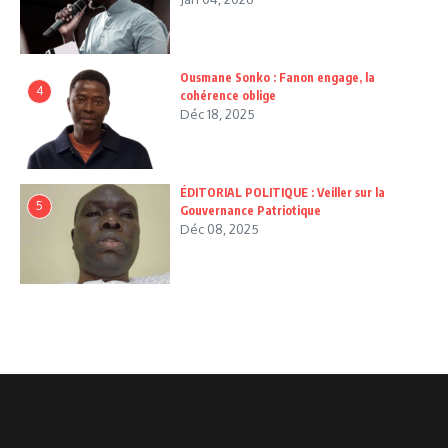
Ousmane Sonko : Fanon engage, la
4
cohérence oblige
Déc 18, 2025
ÉDITORIAL POLITIQUE : Veiller sur la
5
Gouvernance Patriotique
Déc 08, 2025