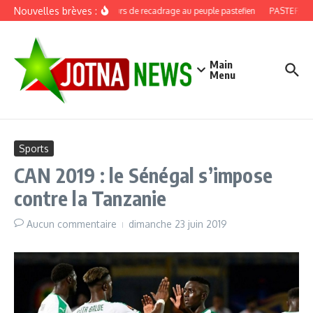
Aller au contenu
Nouvelles brèves :
Discours de recadrage au peuple pastefien
PASTEF, douz
Main
Menu
Sports
CAN 2019 : le Sénégal s’impose
contre la Tanzanie
Aucun commentaire
dimanche 23 juin 2019