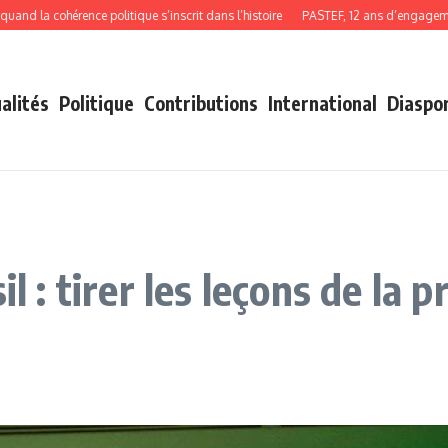
 cohérence politique s’inscrit dans l’histoire
PASTEF, 12 ans d’engagement, de
alités
Politique
Contributions
International
Diaspo
il : tirer les leçons de la