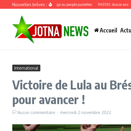
Aller au contenu
Nouvelles brèves :
Discours de recadrage au peuple pastefien
PASTEF, douze ans : quand la
Accueil
Actu
International
Victoire de Lula au Brés
pour avancer !
Aucun commentaire
mercredi 2 novembre 2022