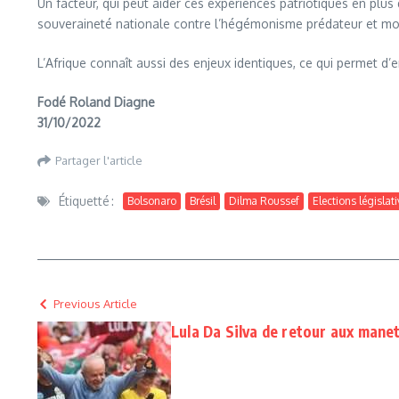
Un facteur, qui peut aider ces expériences patriotiques en plu
souveraineté nationale contre l’hégémonisme prédateur et mo
L’Afrique connaît aussi des enjeux identiques, ce qui permet 
Fodé Roland Diagne
31/10/2022
Partager l'article
Étiquetté :
Bolsonaro
Brésil
Dilma Roussef
Elections législat
Previous Article
Lula Da Silva de retour aux mane