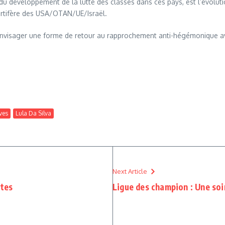
s du développement de la lutte des classes dans ces pays, est l’évolut
rtifère des USA/OTAN/UE/Israël.
d’envisager une forme de retour au rapprochement anti-hégémonique av
ives
Lula Da Silva
Next Article
ttes
Ligue des champion : Une so