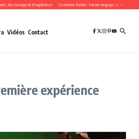
 courage et d’espérance
Ousmane Sonko : Fanon engage, la cohérence oblige
ra
Vidéos
Contact
 première expérience