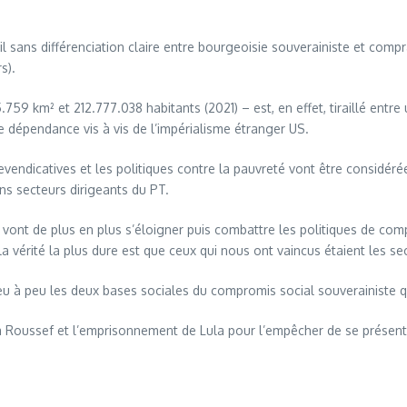
 sans différenciation claire entre bourgeoisie souverainiste et compra
s).
759 km² et 212.777.038 habitants (2021) – est, en effet, tiraillé entr
de dépendance vis à vis de l’impérialisme étranger US.
revendicatives et les politiques contre la pauvreté vont être considé
ins secteurs dirigeants du PT.
s vont de plus en plus s’éloigner puis combattre les politiques de c
la vérité la plus dure est que ceux qui nous ont vaincus étaient les se
peu à peu les deux bases sociales du compromis social souverainiste qu
ma Roussef et l’emprisonnement de Lula pour l’empêcher de se présente