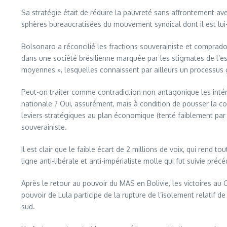
Sa stratégie était de réduire la pauvreté sans affrontement avec
sphères bureaucratisées du mouvement syndical dont il est lu
Bolsonaro a réconcilié les fractions souverainiste et comprador
dans une société brésilienne marquée par les stigmates de l’e
moyennes », lesquelles connaissent par ailleurs un processus 
Peut-on traiter comme contradiction non antagonique les inté
nationale ? Oui, assurément, mais à condition de pousser la cont
leviers stratégiques au plan économique (tenté faiblement par D
souverainiste.
Il est clair que le faible écart de 2 millions de voix, qui rend
ligne anti-libérale et anti-impérialiste molle qui fut suivie pré
Après le retour au pouvoir du MAS en Bolivie, les victoires au 
pouvoir de Lula participe de la rupture de l’isolement relatif 
sud.