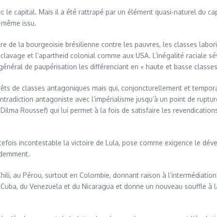
 le capital. Mais il a été rattrapé par un élément quasi-naturel du cap
i-même issu.
e de la bourgeoisie brésilienne contre les pauvres, les classes labori
sclavage et l’apartheid colonial comme aux USA. L’inégalité raciale s
général de paupérisation les différenciant en « haute et basse class
rêts de classes antagoniques mais qui, conjoncturellement et tempor
radiction antagoniste avec l’impérialisme jusqu’à un point de rupture 
ilma Roussef) qui lui permet à la fois de satisfaire les revendications
 toutefois incontestable la victoire de Lula, pose comme exigence le dév
cédemment.
Chili, au Pérou, surtout en Colombie, donnant raison à l’intermédiation
de Cuba, du Venezuela et du Nicaragua et donne un nouveau souffle à la