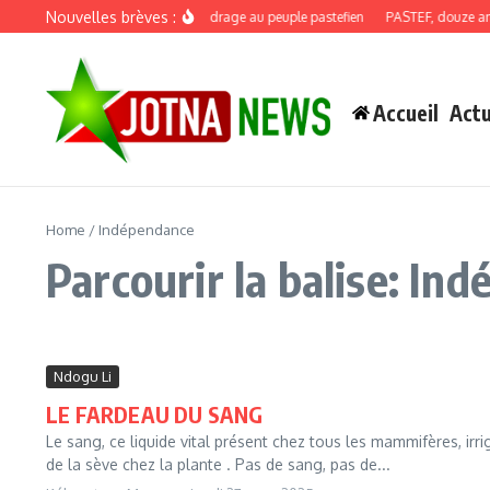
Aller au contenu
Nouvelles brèves :
Discours de recadrage au peuple pastefien
PASTEF, douze ans : 
Accueil
Actu
Home
/
Indépendance
Parcourir la balise: In
Ndogu Li
LE FARDEAU DU SANG
Le sang, ce liquide vital présent chez tous les mammifères, irrig
de la sève chez la plante . Pas de sang, pas de...