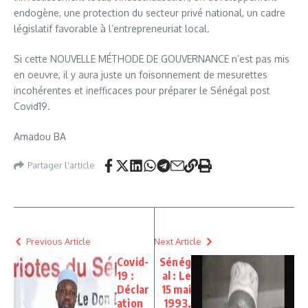
endogène, une protection du secteur privé national, un cadre
législatif favorable à l’entrepreneuriat local.
Si cette NOUVELLE MÉTHODE DE GOUVERNANCE n’est pas mis
en oeuvre, il y aura juste un foisonnement de mesurettes
incohérentes et inefficaces pour préparer le Sénégal post
Covid19.
Amadou BA
Partager l'article
Previous Article
Next Article
Covid-
Sénég
19 :
al : Le
Déclar
15 mai
ation
1993,