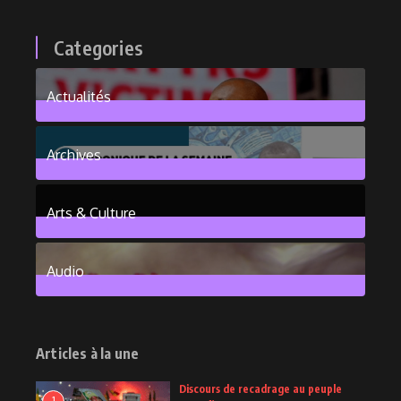
Categories
Actualités
376
Posts
Archives
101
Posts
Arts & Culture
6
Posts
Audio
2
Posts
Articles à la une
Discours de recadrage au peuple
1