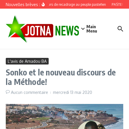
Aller au contenu
Nouvelles brèves :
Discours de recadrage au peuple pastefien
PASTEF, douz
Main
Menu
L'avis de Amadou BA
Sonko et le nouveau discours de
la Méthode!
Aucun commentaire
mercredi 13 mai 2020