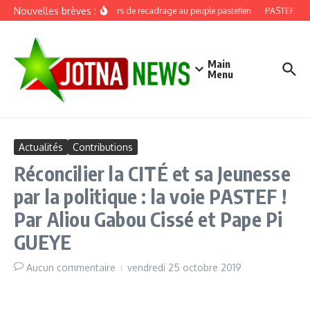
Aller au contenu
Nouvelles brèves :
Discours de recadrage au peuple pastefien
PASTEF, douze
Main
Menu
Actualités
Contributions
Réconcilier la CITÉ et sa Jeunesse
par la politique : la voie PASTEF !
Par Aliou Gabou Cissé et Pape Pi
GUEYE
Aucun commentaire
vendredi 25 octobre 2019