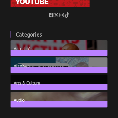
Categories
Actualités
376
Posts
Archives
101
Posts
Arts & Culture
6
Posts
Audio
2
Posts