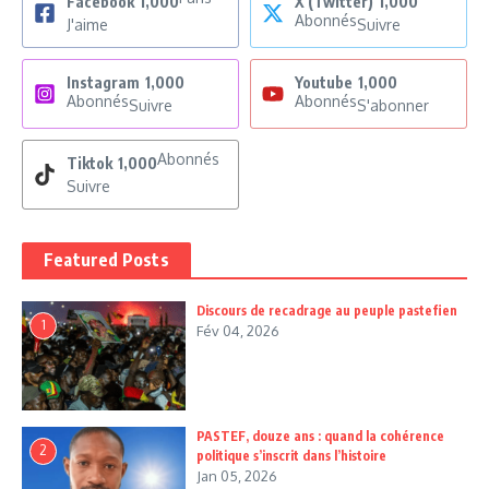
Facebook
1,000
X (Twitter)
1,000
Abonnés
J'aime
Suivre
Instagram
1,000
Youtube
1,000
Abonnés
Abonnés
Suivre
S'abonner
Abonnés
Tiktok
1,000
Suivre
Featured Posts
Discours de recadrage au peuple pastefien
1
Fév 04, 2026
PASTEF, douze ans : quand la cohérence
2
politique s’inscrit dans l’histoire
Jan 05, 2026