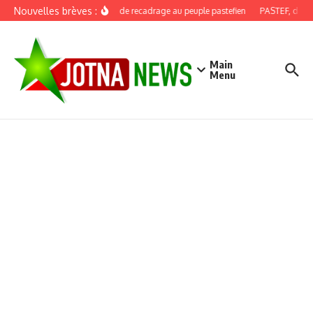
Aller au contenu
Nouvelles brèves :
Discours de recadrage au peuple pastefien
PASTEF, douze a
Main
Menu