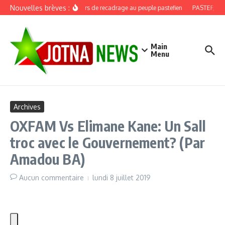
Aller au contenu
Nouvelles brèves :
Discours de recadrage au peuple pastefien
PASTEF, douze
Main
Menu
Archives
OXFAM Vs Elimane Kane: Un Sall
troc avec le Gouvernement? (Par
Amadou BA)
Aucun commentaire
lundi 8 juillet 2019