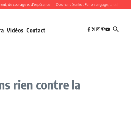
 de courage et d’espérance
Ousmane Sonko : Fanon engage, la cohérence obli
ra
Vidéos
Contact
s rien contre la