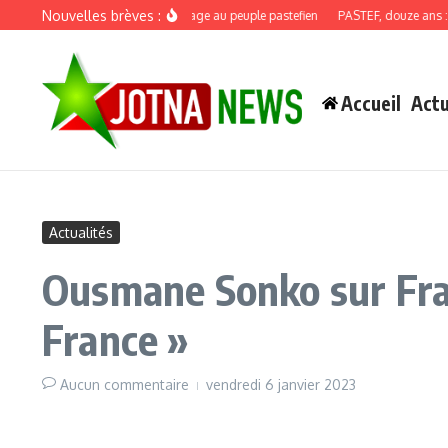
Aller au contenu
Nouvelles brèves :
Discours de recadrage au peuple pastefien
PASTEF, douze ans : quan
Accueil
Actu
Actualités
Ousmane Sonko sur Fran
France »
Aucun commentaire
vendredi 6 janvier 2023