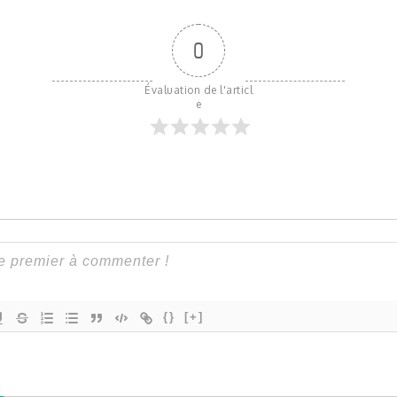
0
Évaluation de l'articl
e
{}
[+]