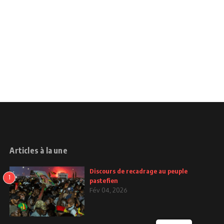
Articles à la une
Discours de recadrage au peuple
1
pastefien
Fév 04, 2026