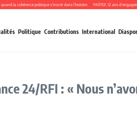
d la cohérence politique s’inscrit dans l’histoire
PASTEF, 12 ans d’engagement,
alités
Politique
Contributions
International
Diaspo
ce 24/RFI : « Nous n’avon