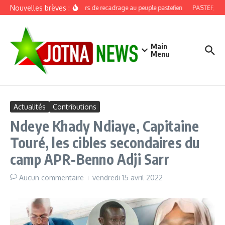
Aller au contenu
Nouvelles brèves :
Discours de recadrage au peuple pastefien
PASTEF, douze
Main
Menu
Actualités
Contributions
Ndeye Khady Ndiaye, Capitaine
Touré, les cibles secondaires du
camp APR-Benno Adji Sarr
Aucun commentaire
vendredi 15 avril 2022