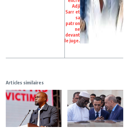
entre
Adji
Sarr et
sa
patron
ne
devant
le juge.
Articles similaires