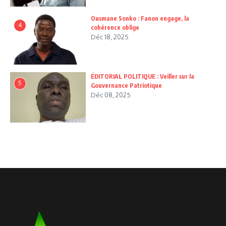
Ousmane Sonko : Fanon engage, la
4
cohérence oblige
Déc 18, 2025
ÉDITORIAL POLITIQUE : Veiller sur la
5
Gouvernance Patriotique
Déc 08, 2025