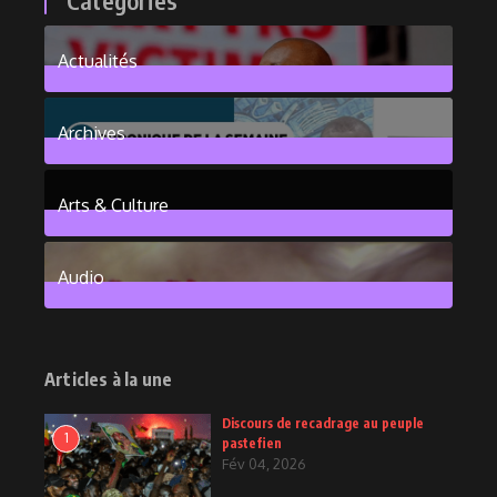
Actualités
376
Posts
Archives
101
Posts
Arts & Culture
6
Posts
Audio
2
Posts
Articles à la une
Discours de recadrage au peuple
1
pastefien
Fév 04, 2026