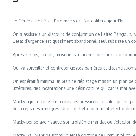
Le Général de l’état d’urgence s’est fait colibri aujourd’hui.
On a assisté à un discours de conjuration de l’effet Pangolin.
L’état d’urgence est quasiment abandonné, seul subsiste un co
Après 2 mois, écoles, mosquées, marchés, bureaux, transport i
Qui va surveiller et contrôler gestes barrières et distanciation 
On espérait à minima un plan de dépistage massif, un plan de 
littéraires, des incantations une désinvolture qui cadre mal ave
Macky a juste cédé sur toutes les pressions sociales qui risq
des corps des immigrés. Une courbette purement électoraliste
Macky pense avoir sauvé son troisième mandat ou l’élection de 
Macky Sall vient de promulguer la doctrine de l’immunité collect