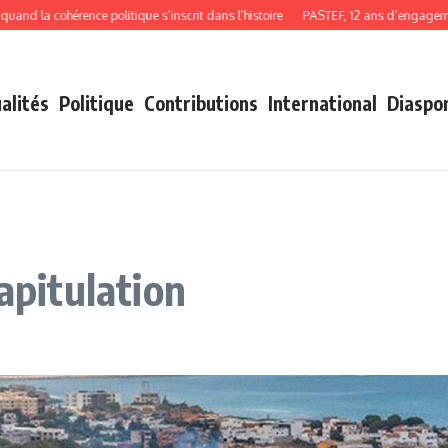
la cohérence politique s’inscrit dans l’histoire
PASTEF, 12 ans d’engagement, d
alités
Politique
Contributions
International
Diaspo
apitulation