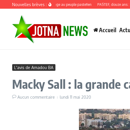
Aller au contenu
Nouvelles brèves :
Discours de recadrage au peuple pastefien
PASTEF, douze ans : quand 
Accueil
Actu
L'avis de Amadou BA
Macky Sall : la grande c
Aucun commentaire
lundi 11 mai 2020