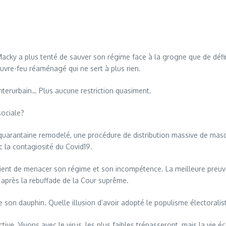
 Macky a plus tenté de sauver son régime face à la grogne que de déf
uvre-feu réaménagé qui ne sert à plus rien.
nterurbain… Plus aucune restriction quasiment.
sociale?
quarantaine remodelé, une procédure de distribution massive de masq
c la contagiosité du Covid19.
uaient de menacer son régime et son incompétence. La meilleure preuve
 après la rebuffade de la Cour suprême.
son dauphin. Quelle illusion d’avoir adopté le populisme électoralis
ive. Vivons avec le virus, les plus faibles trépasseront, mais la vie 