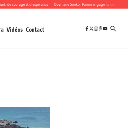
e courage et d’espérance
Ousmane Sonko : Fanon engage, la cohérence oblige
ra
Vidéos
Contact