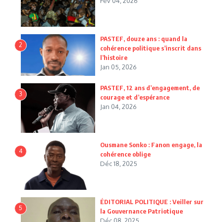
Fév 04, 2026
PASTEF, douze ans : quand la
2
cohérence politique s’inscrit dans
l’histoire
Jan 05, 2026
PASTEF, 12 ans d’engagement, de
3
courage et d’espérance
Jan 04, 2026
Ousmane Sonko : Fanon engage, la
4
cohérence oblige
Déc 18, 2025
ÉDITORIAL POLITIQUE : Veiller sur
5
la Gouvernance Patriotique
Déc 08, 2025