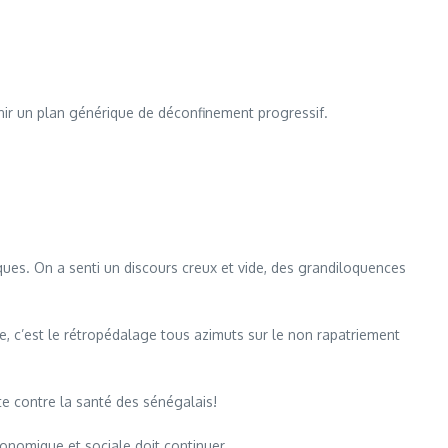
inir un plan générique de déconfinement progressif.
ues. On a senti un discours creux et vide, des grandiloquences
, c’est le rétropédalage tous azimuts sur le non rapatriement
te contre la santé des sénégalais!
économique et sociale doit continuer.