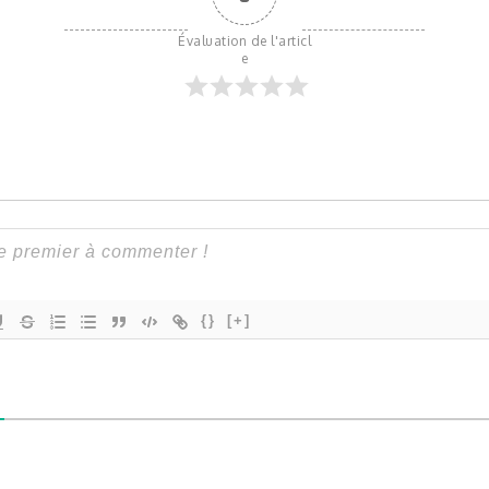
Évaluation de l'articl
e
{}
[+]