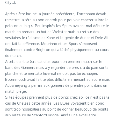
City…).
Après s’être incliné la journée précédente, Tottenham devait
remettre la tête au bon endroit pour pouvoir espérer suivre le
peloton du big 4. Peu inspirés les Spurs avaient mal débuté le
match en prenant un but de Webster mais au retour des
vestiaires le réalisme de Kane et le génie de Aurier et Dele Ali
ont fait la différence. Mourinho et les Spurs s’imposent
finalement contre Brighton qui a lâché physiquement au cours
du match.
Arteta semble être satisfait pour son premier match sur le
banc des Gunners mais à y regarder de près il a du pain sur la
planche et le mercato hivernal ne doit pas lui échapper.
Bournmouth avait fait le plus difficile en menant au score mais
Aubameyang a permis aux gunners de prendre point dans un
match piége.
Si les équipes prennent plus de points chez soi, ce n’est pas le
cas de Chelsea cette année. Les Blues voyagent bien donc
sont trop hospitaliers au point de donner beaucoup de points
aux visiteurs de Stanford Bridge. Après une excellente