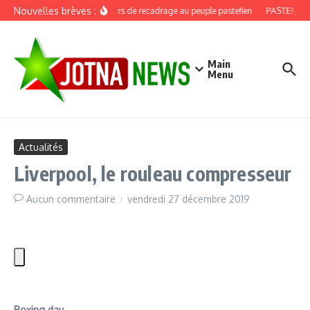
Aller au contenu
Nouvelles brèves :
Discours de recadrage au peuple pastefien
PASTEF, douz
Main
Menu
Actualités
Liverpool, le rouleau compresseur
Aucun commentaire
vendredi 27 décembre 2019
Boxing day