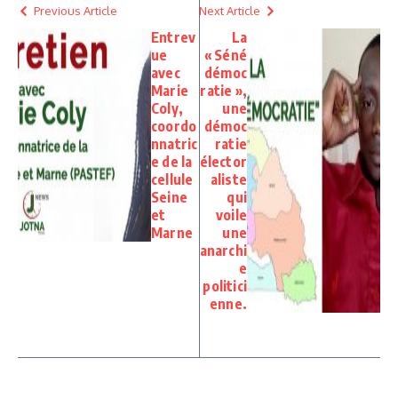
Previous Article
Next Article
Entrev
La
ue
« Séné
avec
démoc
Marie
ratie »,
Coly,
une
coordo
démoc
nnatric
ratie
e de la
élector
cellule
aliste
Seine
qui
et
voile
Marne
une
anarchi
e
politici
enne.