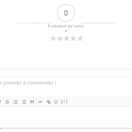
0
Évaluation de l'articl
e
{}
[+]