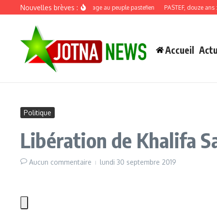
Aller au contenu
Nouvelles brèves :
Discours de recadrage au peuple pastefien
PASTEF, douze ans : quan
Accueil
Actu
Politique
Libération de Khalifa 
Aucun commentaire
lundi 30 septembre 2019