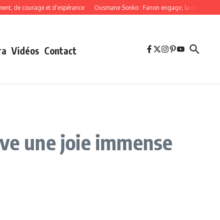
 de courage et d’espérance
Ousmane Sonko : Fanon engage, la cohérence obli
ra
Vidéos
Contact
uve une joie immense