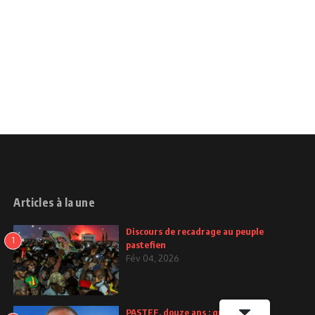
Articles à la une
Discours de recadrage au peuple
1
pastefien
Fév 04, 2026
PASTEF, douze ans : quand la