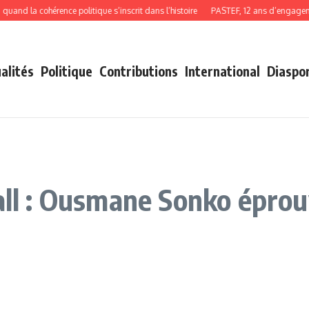
d la cohérence politique s’inscrit dans l’histoire
PASTEF, 12 ans d’engagement,
alités
Politique
Contributions
International
Diaspo
Sall : Ousmane Sonko épro