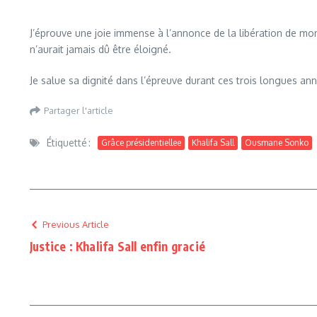
J’éprouve une joie immense à l’annonce de la libération de mon 
n’aurait jamais dû être éloigné.
Je salue sa dignité dans l’épreuve durant ces trois longues ann
Partager l'article
Étiquetté :
Grâce présidentiellee
Khalifa Sall
Ousmane Sonko
Previous Article
Justice : Khalifa Sall enfin gracié