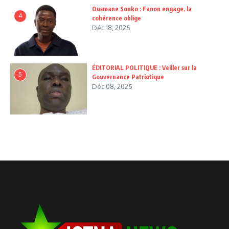
Ousmane Sonko : Fanon engage, la
4
cohérence oblige
Déc 18, 2025
ÉDITORIAL POLITIQUE : Veiller sur la
5
Gouvernance Patriotique
Déc 08, 2025