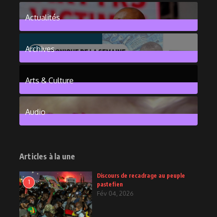
Actualités
376
Posts
Archives
101
Posts
Arts & Culture
6
Posts
Audio
2
Posts
Articles à la une
Discours de recadrage au peuple
1
pastefien
Fév 04, 2026