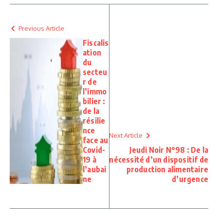
Previous Article
Fiscalis
ation
du
secteu
r de
l’immo
bilier :
de la
résilie
nce
Next Article
face au
Covid-
Jeudi Noir N°98 : De la
19 à
nécessité d’un dispositif de
l’aubai
production alimentaire
ne
d’urgence