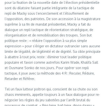
pour la fixation de la nouvelle date de l’élection présidentielle
sont du dilatoire faisant partie intégrante de la tactique de
repli de Macky sous l’encerclement et l’étouffement de
l’opposition, des patriotes. De son accession à la magistrature
suprême à sa fin de mandat présidentiel, Macky a fait du
dialogue un repli tactique de réorientation stratégique, de
réorganisation et de remobilisation des troupes. Son but
politique reste : « réduire l’opposition à sa plus simple
expression » pour s’ériger en dictateur outrancier sans aucune
limite de légalité, de légitimité et de dignité. Sa cible principale
à abattre à tout prix, reste : éliminer tout leader politique
populaire et favori comme autrefois Karim Wade, Khalifa Sall
et Ousmane Sonko de nos jours. Pour opérer son repli
tactique, il joue avec la méthode des 4 R : Reculer, Réduire,
Retarder et Référer.
Tel un faux lutteur poltron qui, conscient de sa chute ou son
chaos imminents, appelle toujours à un faux dialogue pour re-
négocier les règles du jeu sabotées par l’arrêt brutal du
processus de combat. « Bëg bëre, bañ bëre, dinga daanu ».