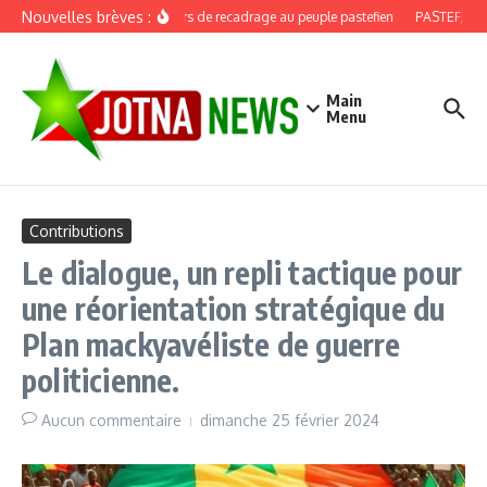
Aller au contenu
Nouvelles brèves :
Discours de recadrage au peuple pastefien
PASTEF, douze
Main
Menu
Contributions
Le dialogue, un repli tactique pour
une réorientation stratégique du
Plan mackyavéliste de guerre
politicienne.
Aucun commentaire
dimanche 25 février 2024