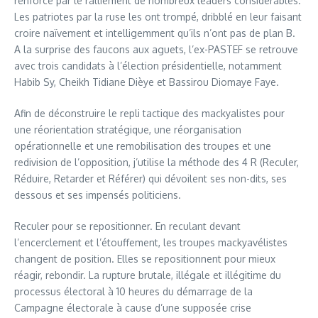
renforce par le ralliement de nombreux leaders considérables.
Les patriotes par la ruse les ont trompé, dribblé en leur faisant
croire naïvement et intelligemment qu’ils n’ont pas de plan B.
A la surprise des faucons aux aguets, l’ex-PASTEF se retrouve
avec trois candidats à l’élection présidentielle, notamment
Habib Sy, Cheikh Tidiane Dièye et Bassirou Diomaye Faye.
Afin de déconstruire le repli tactique des mackyalistes pour
une réorientation stratégique, une réorganisation
opérationnelle et une remobilisation des troupes et une
redivision de l’opposition, j’utilise la méthode des 4 R (Reculer,
Réduire, Retarder et Référer) qui dévoilent ses non-dits, ses
dessous et ses impensés politiciens.
Reculer pour se repositionner. En reculant devant
l’encerclement et l’étouffement, les troupes mackyavélistes
changent de position. Elles se repositionnent pour mieux
réagir, rebondir. La rupture brutale, illégale et illégitime du
processus électoral à 10 heures du démarrage de la
Campagne électorale à cause d’une supposée crise