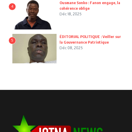
Ousmane Sonko : Fanon engage, la
4
cohérence oblige
Déc 18, 2025
ÉDITORIAL POLITIQUE : Veiller sur
5
la Gouvernance Patriotique
Déc 08, 2025