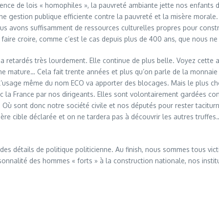
e de lois « homophiles », la pauvreté ambiante jette nos enfants dans
e gestion publique efficiente contre la pauvreté et la misère morale. 
us avons suffisamment de ressources culturelles propres pour constr
faire croire, comme c’est le cas depuis plus de 400 ans, que nous n
 retardés très lourdement. Elle continue de plus belle. Voyez cette ag
mature… Cela fait trente années et plus qu’on parle de la monnaie 
 l’usage même du nom ECO va apporter des blocages. Mais le plus ch
la France par nos dirigeants. Elles sont volontairement gardées confid
 Où sont donc notre société civile et nos députés pour rester tacitu
e cible déclarée et on ne tardera pas à découvrir les autres truffes…
es détails de politique politicienne. Au finish, nous sommes tous v
 personnalité des hommes « forts » à la construction nationale, nos in