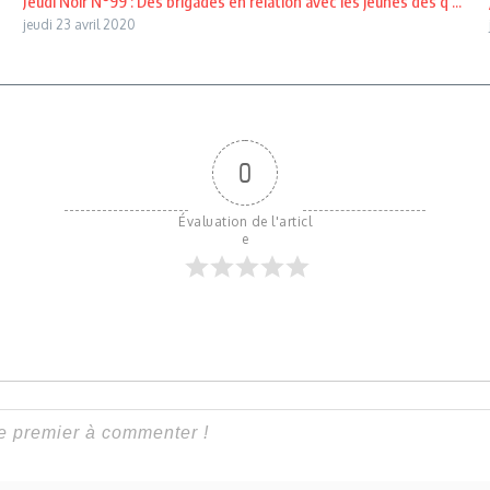
Jeudi Noir N°99 : Des brigades en relation avec les jeunes des q ...
jeudi 23 avril 2020
0
Évaluation de l'articl
e