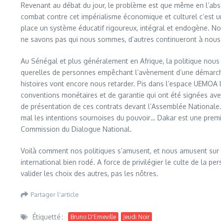
Revenant au débat du jour, le problème est que même en l’absenc
combat contre cet impérialisme économique et culturel c’est un
place un système éducatif rigoureux, intégral et endogène. No
ne savons pas qui nous sommes, d’autres continueront à nous 
Au Sénégal et plus généralement en Afrique, la politique nous a
querelles de personnes empêchant l’avènement d’une démarche 
histoires vont encore nous retarder. Pis dans l’espace UEMOA
conventions monétaires et de garantie qui ont été signées avec 
de présentation de ces contrats devant l’Assemblée Nationale.
mal les intentions sournoises du pouvoir… Dakar est une premièr
Commission du Dialogue National.
Voilà comment nos politiques s’amusent, et nous amusent sur d
international bien rodé. A force de privilégier le culte de la
valider les choix des autres, pas les nôtres.
Partager l'article
Étiquetté :
Bruno D'Erneville
Jeudi Noir