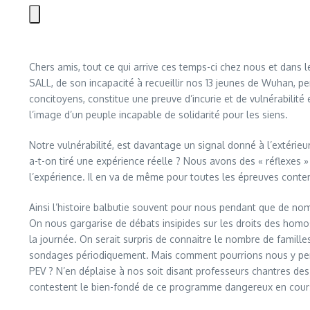
Chers amis, tout ce qui arrive ces temps-ci chez nous et dans 
SALL, de son incapacité à recueillir nos 13 jeunes de Wuhan, p
concitoyens, constitue une preuve d’incurie et de vulnérabilité 
l’image d’un peuple incapable de solidarité pour les siens.
Notre vulnérabilité, est davantage un signal donné à l’extérie
a-t-on tiré une expérience réelle ? Nous avons des « réflexes »
l’expérience. Il en va de même pour toutes les épreuves cont
Ainsi l’histoire balbutie souvent pour nous pendant que de n
On nous gargarise de débats insipides sur les droits des homos
la journée. On serait surpris de connaitre le nombre de famill
sondages périodiquement. Mais comment pourrions nous y pens
PEV ? N’en déplaise à nos soit disant professeurs chantres des 
contestent le bien-fondé de ce programme dangereux en cours.