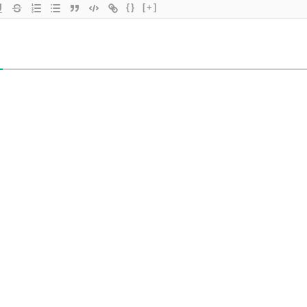
{}
[+]