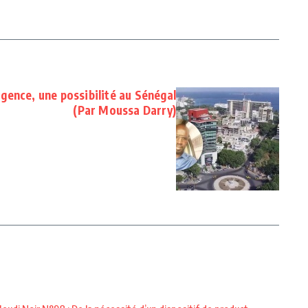
rgence, une possibilité au Sénégal
(Par Moussa Darry)