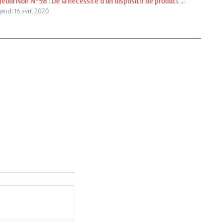
Jeudi Noir N°98 : De la nécessité d’un dispositif de product ...
jeudi 16 avril 2020