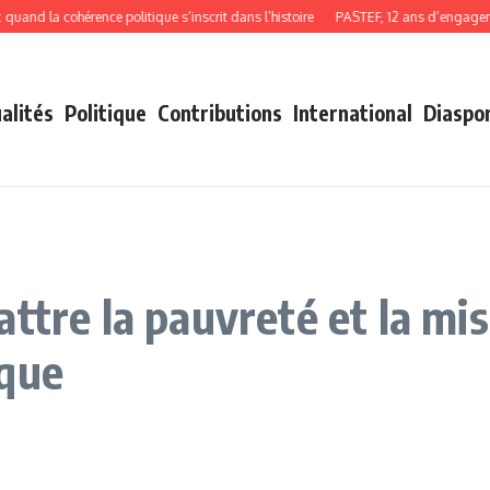
d la cohérence politique s’inscrit dans l’histoire
PASTEF, 12 ans d’engagement
alités
Politique
Contributions
International
Diaspo
attre la pauvreté et la mi
ique