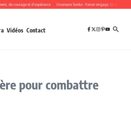
, de courage et d’espérance
Ousmane Sonko : Fanon engage, la cohérence obli
ra
Vidéos
Contact
sère pour combattre