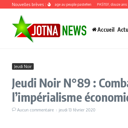
Aller au contenu
Nouvelles brèves :
Discours de recadrage au peuple pastefien
PASTEF, douze ans : quan
Accueil
Actu
Jeudi Noir
Jeudi Noir N°89 : Comb
l’impérialisme économ
Aucun commentaire
jeudi 13 février 2020