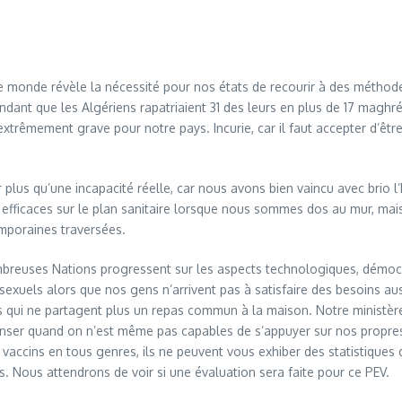
le monde révèle la nécessité pour nos états de recourir à des méthode
endant que les Algériens rapatriaient 31 des leurs en plus de 17 maghr
extrêmement grave pour notre pays. Incurie, car il faut accepter d’être
ur plus qu’une incapacité réelle, car nous avons bien vaincu avec brio
 efficaces sur le plan sanitaire lorsque nous sommes dos au mur, mais
emporaines traversées.
ombreuses Nations progressent sur les aspects technologiques, démo
exuels alors que nos gens n’arrivent pas à satisfaire des besoins aus
es qui ne partagent plus un repas commun à la maison. Notre ministère 
er quand on n’est même pas capables de s’appuyer sur nos propres 
vaccins en tous genres, ils ne peuvent vous exhiber des statistiques d
 Nous attendrons de voir si une évaluation sera faite pour ce PEV.