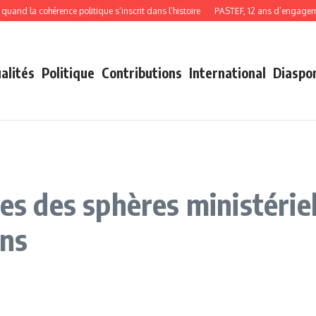
 la cohérence politique s’inscrit dans l’histoire
PASTEF, 12 ans d’engagement, 
alités
Politique
Contributions
International
Diaspo
res des sphères ministériel
ans