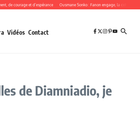
de courage et d’espérance
Ousmane Sonko : Fanon engage, la cohérence oblig
ra
Vidéos
Contact
les de Diamniadio, je