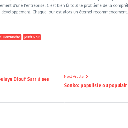
ment d’une l’entreprise. C’est bien là tout le problème de la compré
éveloppement. Chaque jour est alors un éternel recommencement. Qui a
de Diamniadio
Jeudi Noir
Next Article
ulaye Diouf Sarr à ses
Sonko: populiste ou populai