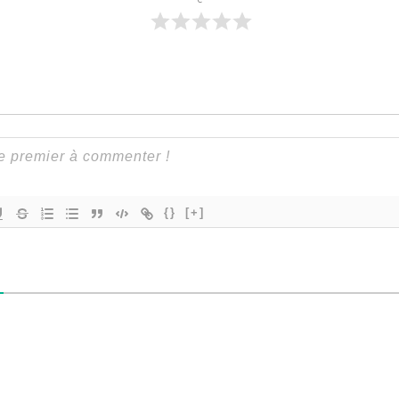
{}
[+]