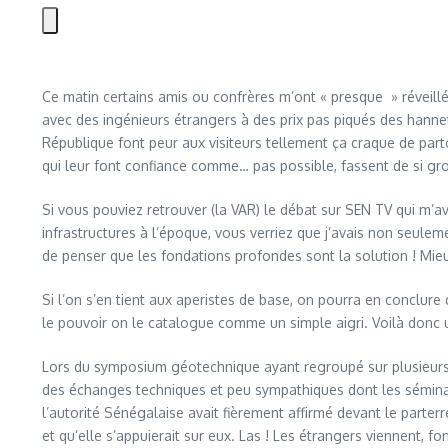
Ce matin certains amis ou confrères m’ont « presque » réveillé
avec des ingénieurs étrangers à des prix pas piqués des hannet
République font peur aux visiteurs tellement ça craque de pa
qui leur font confiance comme… pas possible, fassent de si g
Si vous pouviez retrouver (la VAR) le débat sur SEN TV qui m’a
infrastructures à l’époque, vous verriez que j’avais non seulem
de penser que les fondations profondes sont la solution ! Mi
Si l’on s’en tient aux aperistes de base, on pourra en conclu
le pouvoir on le catalogue comme un simple aigri. Voilà donc u
Lors du symposium géotechnique ayant regroupé sur plusieurs jo
des échanges techniques et peu sympathiques dont les séminari
l’autorité Sénégalaise avait fièrement affirmé devant le parte
et qu’elle s’appuierait sur eux. Las ! Les étrangers viennent, 