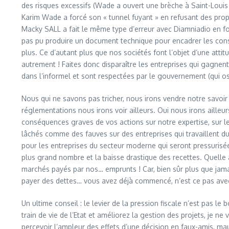
des risques excessifs (Wade a ouvert une brèche à Saint-Louis 
Karim Wade a forcé son « tunnel fuyant » en refusant des propo
Macky SALL a fait le même type d’erreur avec Diamniadio en for
pas pu produire un document technique pour encadrer les constru
plus. Ce d’autant plus que nos sociétés font l’objet d’une attitu
autrement ! Faites donc disparaître les entreprises qui gagne
dans l’informel et sont respectées par le gouvernement (qui ose 
Nous qui ne savons pas tricher, nous irons vendre notre savoi
réglementations nous irons voir ailleurs. Oui nous irons aill
conséquences graves de vos actions sur notre expertise, sur l
lâchés comme des fauves sur des entreprises qui travaillent dur
pour les entreprises du secteur moderne qui seront pressurisées
plus grand nombre et la baisse drastique des recettes. Quelle 
marchés payés par nos… emprunts ! Car, bien sûr plus que jama
payer des dettes… vous avez déjà commencé, n’est ce pas avec e
Un ultime conseil : le levier de la pression fiscale n’est pas l
train de vie de l’Etat et améliorez la gestion des projets, je 
percevoir l’ampleur des effets d’une décision en faux-amis, m