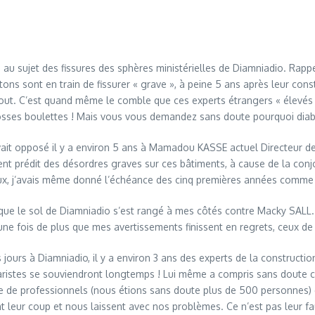
 au sujet des fissures des sphères ministérielles de Diamniadio. Rap
ons sont en train de fissurer « grave », à peine 5 ans après leur con
rtout. C’est quand même le comble que ces experts étrangers « élevés
rosses boulettes ! Mais vous vous demandez sans doute pourquoi diab
vait opposé il y a environ 5 ans à Mamadou KASSE actuel Directeur de
ent prédit des désordres graves sur ces bâtiments, à cause de la conjo
eux, j’avais même donné l’échéance des cinq premières années comme
re que le sol de Diamniadio s’est rangé à mes côtés contre Macky SALL
ne fois de plus que mes avertissements finissent en regrets, ceux de 
urs à Diamniadio, il y a environ 3 ans des experts de la construction
stes se souviendront longtemps ! Lui même a compris sans doute ce jou
rre de professionnels (nous étions sans doute plus de 500 personnes) 
font leur coup et nous laissent avec nos problèmes. Ce n’est pas leur f