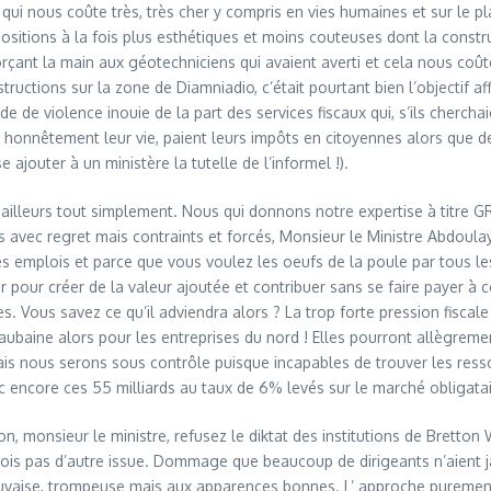
qui nous coûte très, très cher y compris en vies humaines et sur le pl
sitions à la fois plus esthétiques et moins couteuses dont la constru
çant la main aux géotechniciens qui avaient averti et cela nous coût
ctions sur la zone de Diamniadio, c’était pourtant bien l’objectif affi
de de violence inouie de la part des services fiscaux qui, s’ils chercha
nt honnêtement leur vie, paient leurs impôts en citoyennes alors que 
ajouter à un ministère la tutelle de l’informel !).
r ailleurs tout simplement. Nous qui donnons notre expertise à titre
eurs avec regret mais contraints et forcés, Monsieur le Ministre Abdo
es emplois et parce que vous voulez les oeufs de la poule par tous l
 pour créer de la valeur ajoutée et contribuer sans se faire payer à c
. Vous savez ce qu’il adviendra alors ? La trop forte pression fiscal
aubaine alors pour les entreprises du nord ! Elles pourront allègreme
is nous serons sous contrôle puisque incapables de trouver les ress
ncore ces 55 milliards au taux de 6% levés sur le marché obligataire
e bon, monsieur le ministre, refusez le diktat des institutions de Brett
ne vois pas d’autre issue. Dommage que beaucoup de dirigeants n’aient j
auvaise, trompeuse mais aux apparences bonnes. L’ approche purement f