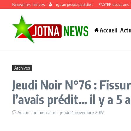
Aller au contenu
Nouvelles brèves :
Discours de recadrage au peuple pastefien
PASTEF, douze ans : quand
Accueil
Actu
Archives
Jeudi Noir N°76 : Fissu
l’avais prédit… il y a 5 
Aucun commentaire
jeudi 14 novembre 2019