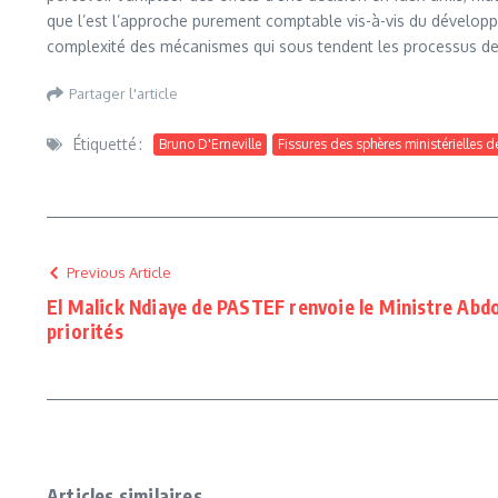
que l’est l’approche purement comptable vis-à-vis du développe
complexité des mécanismes qui sous tendent les processus de d
Partager l'article
Étiquetté :
Bruno D'Erneville
Fissures des sphères ministérielles 
Previous Article
El Malick Ndiaye de PASTEF renvoie le Ministre Abdo
priorités
Articles similaires