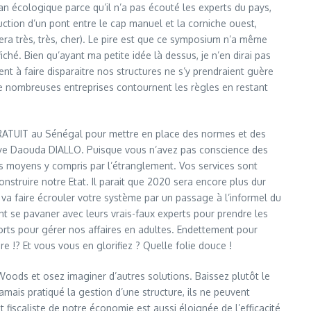
an écologique parce qu’il n’a pas écouté les experts du pays,
ction d’un pont entre le cap manuel et la corniche ouest,
era très, très, cher). Le pire est que ce symposium n’a même
ché. Bien qu’ayant ma petite idée là dessus, je n’en dirai pas
ient à faire disparaitre nos structures ne s’y prendraient guère
de nombreuses entreprises contournent les règles en restant
 GRATUIT au Sénégal pour mettre en place des normes et des
ulaye Daouda DIALLO. Puisque vous n’avez pas conscience des
es moyens y compris par l’étranglement. Vos services sont
onstruire notre Etat. Il parait que 2020 sera encore plus dur
e va faire écrouler votre système par un passage à l’informel du
nt se pavaner avec leurs vrais-faux experts pour prendre les
orts pour gérer nos affaires en adultes. Endettement pour
 !? Et vous vous en glorifiez ? Quelle folie douce !
on Woods et osez imaginer d’autres solutions. Baissez plutôt le
amais pratiqué la gestion d’une structure, ils ne peuvent
iscaliste de notre économie est aussi éloignée de l’efficacité