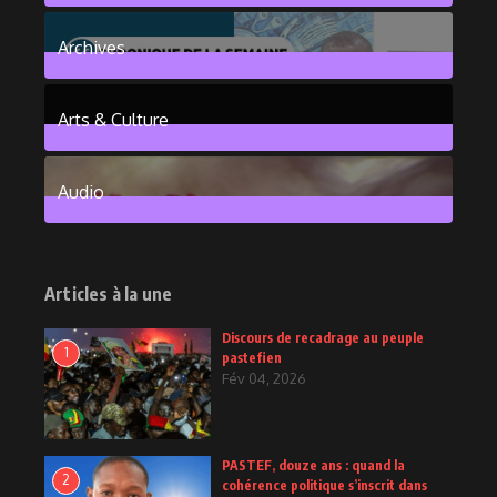
376
Posts
Archives
101
Posts
Arts & Culture
6
Posts
Audio
2
Posts
Articles à la une
Discours de recadrage au peuple
1
pastefien
Fév 04, 2026
PASTEF, douze ans : quand la
2
cohérence politique s’inscrit dans