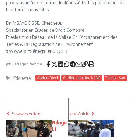
programme à long terme de déposséder les populations de
leur terres cultivables.
Dr. MBAYE CISSE, Chercheur,
Spécialiste en Etudes de Droit Comparé
Président du Réseau de la Vallée C/ l’Accaparement des
Terres & la Dégradation de l’Environnement
#folowers #Sénégal #FONCIER
Partager l'article
Étiquetté :
Abdou Diouf
Cheikh Hamidou KANE
Tahirou Sarr
Previous Article
Next Article
Ndogu
Li