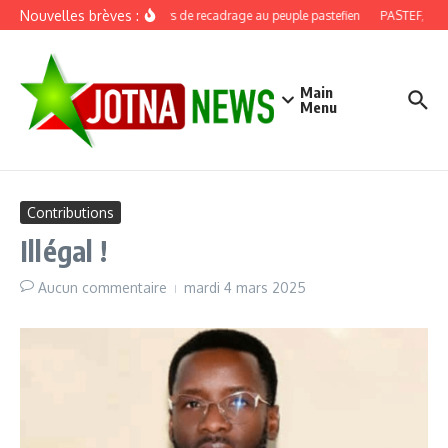
Aller au contenu
Nouvelles brèves :
Discours de recadrage au peuple pastefien
PASTEF, douze
Main
Menu
Contributions
Illégal !
Aucun commentaire
mardi 4 mars 2025