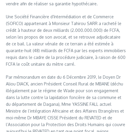
vendre afin de réaliser sa garantie hypothécaire.
Une Société Financière d’Intermédiation et de Commerce
(SOFICO) appartenant à Monsieur Tahirou SARR a racheté le
crédit à hauteur de deux milliards (2.000.000.000) de FCFA,
selon les propos de son avocat, et se retrouve adjudicataire
de ce bail. La valeur vénale de ce terrain a été estimée à
quarante-huit (48) milliards de FCFA par les experts immobiliers
requis dans le cadre de la procédure judiciaire, à raison de 600
FCFA le coût unitaire du mètre carré.
Par mémorandum en date du 6 Décembre 2019, le Doyen Dr
Aliou DIACK, ancien Président Conseil Rural de MBANE (déchu
illégalement par le régime de Wade pour son engagement
dans la lutte contre la lapidation foncière de sa commune et
du département de Dagana), Mme YASSINE FALL actuel
Ministre de l’intégration Africaine et des Affaires Etrangères et
moi-même Dr MBAYE CISSE Président du REVATED et de
l’Association pour la Protection des Droits Humains qui couvre
aujourd’hui le REVATED en tant que point focal, avions