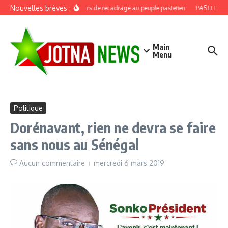
Aller au contenu
Nouvelles brèves :
Discours de recadrage au peuple pastefien
PASTEF, douz
Main
Menu
Politique
Dorénavant, rien ne devra se faire
sans nous au Sénégal
Aucun commentaire
mercredi 6 mars 2019