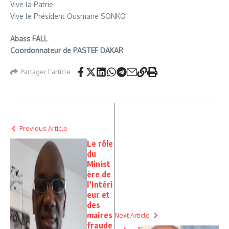
Vive la Patrie
Vive le Président Ousmane SONKO
Abass FALL
Coordonnateur de PASTEF DAKAR
Partager l'article
Previous Article
Le rôle
du
Minist
ère de
l’Intéri
eur et
des
maires
Next Article
fraude