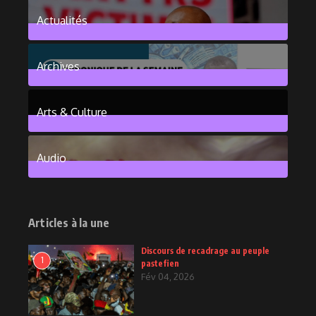
Actualités
376
Posts
Archives
101
Posts
Arts & Culture
6
Posts
Audio
2
Posts
Articles à la une
Discours de recadrage au peuple
1
pastefien
Fév 04, 2026