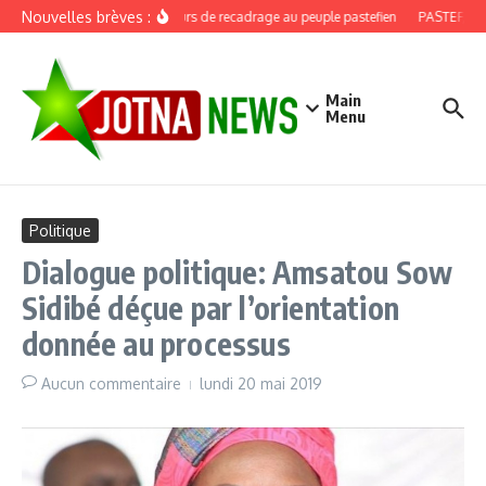
Aller au contenu
Nouvelles brèves :
Discours de recadrage au peuple pastefien
PASTEF, douz
Main
Menu
Politique
Dialogue politique: Amsatou Sow
Sidibé déçue par l’orientation
donnée au processus
Aucun commentaire
lundi 20 mai 2019