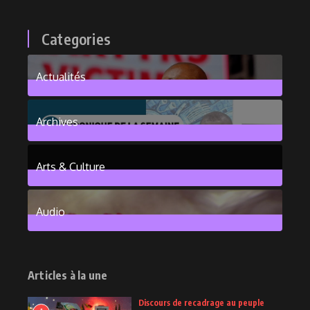
Categories
Actualités
376
Posts
Archives
101
Posts
Arts & Culture
6
Posts
Audio
2
Posts
Articles à la une
Discours de recadrage au peuple