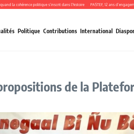
la cohérence politique s’inscrit dans l’histoire
PASTEF, 12 ans d’engagement, d
alités
Politique
Contributions
International
Diaspo
 propositions de la Platef