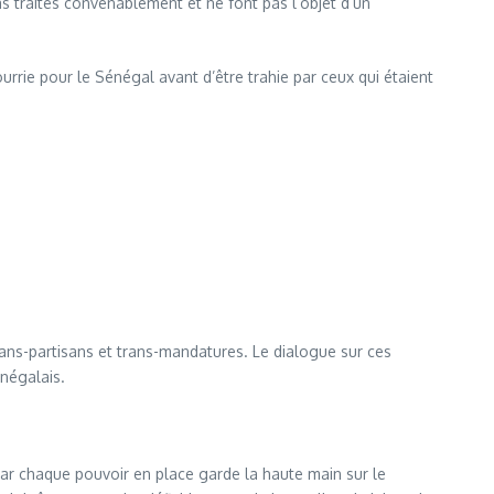
as traités convenablement et ne font pas l’objet d’un
urrie pour le Sénégal avant d’être trahie par ceux qui étaient
trans-partisans et trans-mandatures. Le dialogue sur ces
négalais.
 car chaque pouvoir en place garde la haute main sur le