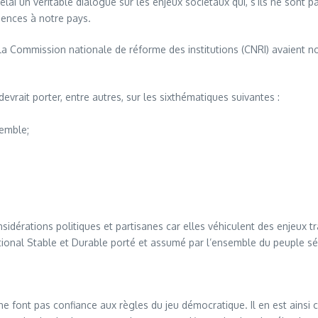
ai un véritable dialogue sur les enjeux sociétaux qui, s’ils ne sont p
ences à notre pays.
 la Commission nationale de réforme des institutions (CNRI) avaient no
devrait porter, entre autres, sur les sixthématiques suivantes :
semble;
nsidérations politiques et partisanes car elles véhiculent des enjeux 
ational Stable et Durable porté et assumé par l’ensemble du peuple sé
ne font pas confiance aux règles du jeu démocratique. Il en est ainsi