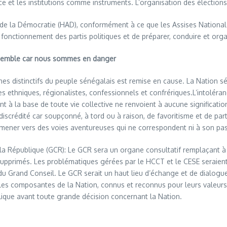
ice et les institutions comme instruments. L’organisation des élections 
é de la Démocratie (HAD), conformément à ce que les Assises Nationa
fonctionnement des partis politiques et de préparer, conduire et organ
ensemble car nous sommes en danger
ignes distinctifs du peuple sénégalais est remise en cause. La Nation sé
ethniques, régionalistes, confessionnels et confrériques.L’intoléranc
ui sont à la base de toute vie collective ne renvoient à aucune significa
 discrédité car soupçonné, à tord ou à raison, de favoritisme et de par
 mener vers des voies aventureuses qui ne correspondent ni à son pass
a République (GCR): Le GCR sera un organe consultatif remplaçant à la
 supprimés. Les problématiques gérées par le HCCT et le CESE seraien
du Grand Conseil. Le GCR serait un haut lieu d’échange et de dialogu
les composantes de la Nation, connus et reconnus pour leurs valeurs 
ublique avant toute grande décision concernant la Nation.