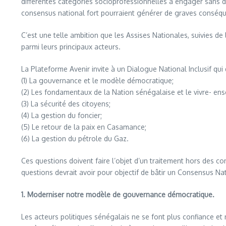
différentes catégories socioprofessionnelles à engager sans dél
consensus national fort pourraient générer de graves conséqu
C’est une telle ambition que les Assises Nationales, suivies de
parmi leurs principaux acteurs.
La Plateforme Avenir invite à un Dialogue National Inclusif qui 
(1) La gouvernance et le modèle démocratique;
(2) Les fondamentaux de la Nation sénégalaise et le vivre- en
(3) La sécurité des citoyens;
(4) La gestion du foncier;
(5) Le retour de la paix en Casamance;
(6) La gestion du pétrole du Gaz.
Ces questions doivent faire l’objet d’un traitement hors des co
questions devrait avoir pour objectif de bâtir un Consensus N
1. Moderniser notre modèle de gouvernance démocratique.
Les acteurs politiques sénégalais ne se font plus confiance et 