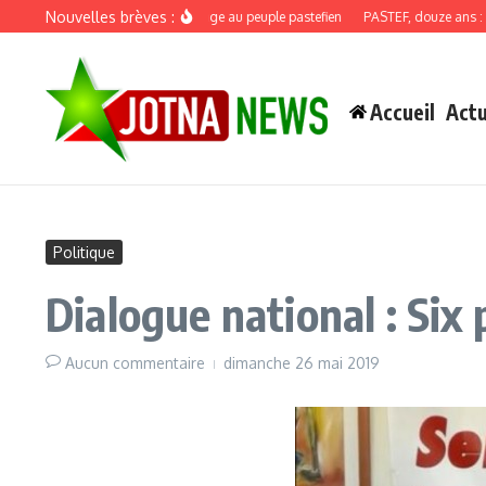
Aller au contenu
Nouvelles brèves :
Discours de recadrage au peuple pastefien
PASTEF, douze ans : quand 
Accueil
Actu
Politique
Dialogue national : Six
Aucun commentaire
dimanche 26 mai 2019