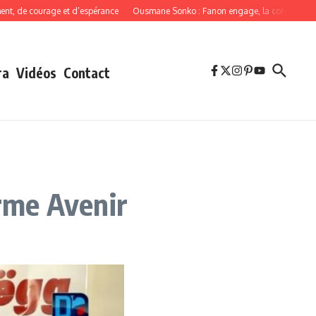
e courage et d’espérance
Ousmane Sonko : Fanon engage, la cohérence oblige
ra
Vidéos
Contact
orme Avenir