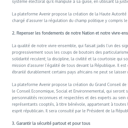
système électoral qu’il manipule à sa guise, en utilisant la just
La plateforme Avenir propose la création de la Haute Autorit
chargé d’assurer la régulation du champ politique y compris le 
2. Repenser les fondements de notre Nation et notre vivre-
La qualité de notre vivre-ensemble, qui faisait jadis l’un des s
progressivement sous les coups de boutoirs des particularismes 
solidarité reculent; la discipline, la civilité et la courtoisie q
mission d’assurer l’égalité de tous devant la République. Il est
ébranlé durablement certains pays africains ne peut se laisser
La plateforme Avenir propose la création du Grand Conseil de l
le Conseil Economique, Social et Environnemental, qui seront
personnalités reconnues et respectées et des experts au sein 
représentants cooptés, à titre bénévole, appartenant à toutes 
esprit républicain. Il sera consulté par le Président de la Rép
3. Garantir la sécurité partout et pour tous