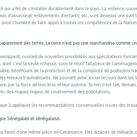
té qui a fini de s’installer durablement dans le pays. La violence, sou
uivis d’assassinat; enlèvements d’enfants; etc. sont devenus une part
t avoir l’humilité de faire appel à toutes les compétences de la Nation 
’accaparement des terres: La terre n’est pas une marchandise comme un
éveloppent, ouvrant de nouvelles possibilités aux spéculateurs foncier
 dont c’est la seule richesse, sous le motif fallacieux de l’aménagem
tiable, bénéficiant de la protection et de la complicité de politiciens
 des niveaux traumatisants. Ne pouvant avoir aucun recours dans les s
aire, par la force de leur bras et leur poitrine. Si rien n’est fait, dem
 avec des risques majeur de soulèvement des populations.
blique à appliquer les recommandations consensuelles issues des tra
que Sénégalais et sénégalaise.
eux faces d’une même pièce en Casamance. Des dizaines de milliards