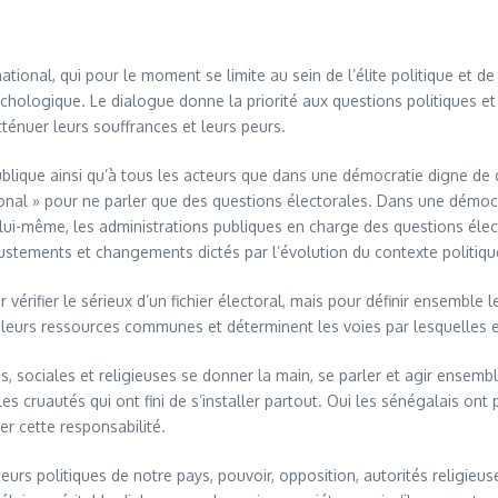
onal, qui pour le moment se limite au sein de l’élite politique et de 
hologique. Le dialogue donne la priorité aux questions politiques et é
ténuer leurs souffrances et leurs peurs.
lique ainsi qu’à tous les acteurs que dans une démocratie digne de ce
l » pour ne parler que des questions électorales. Dans une démocrat
 lui-même, les administrations publiques en charge des questions élec
stements et changements dictés par l’évolution du contexte politiqu
érifier le sérieux d’un fichier électoral, mais pour définir ensemble l
leurs ressources communes et déterminent les voies par lesquelles elle
s, sociales et religieuses se donner la main, se parler et agir ensembl
les cruautés qui ont fini de s’installer partout. Oui les sénégalais ont 
er cette responsabilité.
urs politiques de notre pays, pouvoir, opposition, autorités religieus