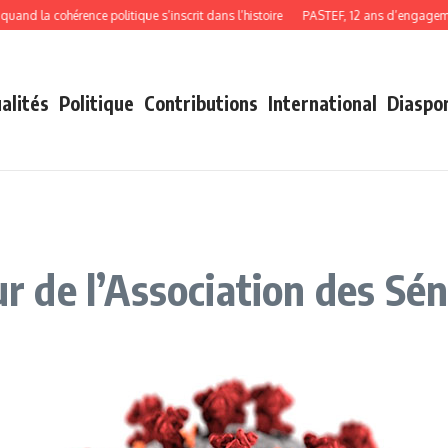
la cohérence politique s’inscrit dans l’histoire
PASTEF, 12 ans d’engagement, 
alités
Politique
Contributions
International
Diaspo
eur de l’Association des S