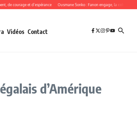
de courage et d’espérance
Ousmane Sonko : Fanon engage, la cohérence oblig
ra
Vidéos
Contact
énégalais d’Amérique