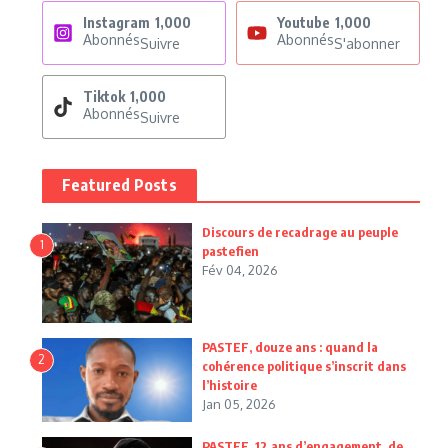
Instagram
1,000
Youtube
1,000
Abonnés
Abonnés
Suivre
S'abonner
Tiktok
1,000
Abonnés
Suivre
Featured Posts
Discours de recadrage au peuple
1
pastefien
Fév 04, 2026
PASTEF, douze ans : quand la
2
cohérence politique s’inscrit dans
l’histoire
Jan 05, 2026
PASTEF, 12 ans d’engagement, de