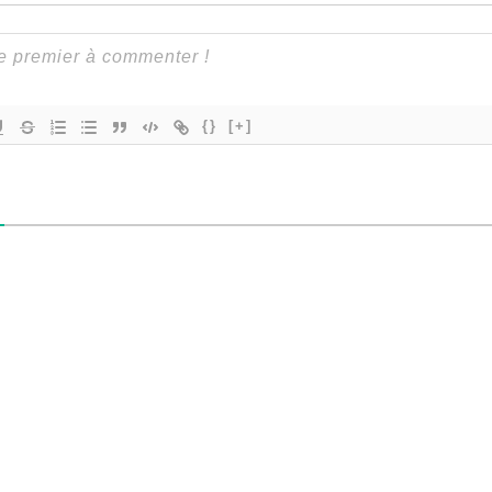
{}
[+]