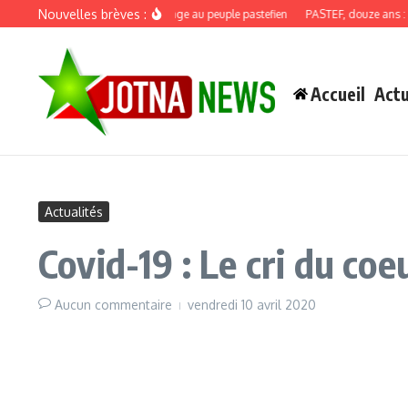
Aller au contenu
Nouvelles brèves :
Discours de recadrage au peuple pastefien
PASTEF, douze ans : quand 
Accueil
Actu
Actualités
Covid-19 : Le cri du co
Aucun commentaire
vendredi 10 avril 2020