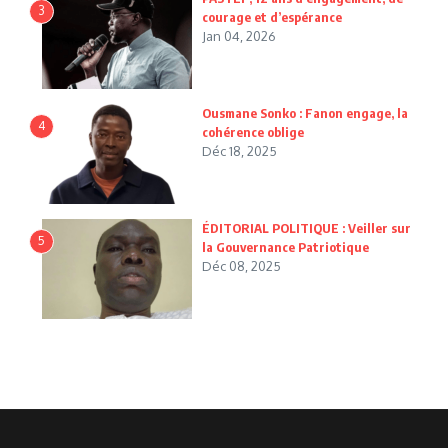
3
courage et d’espérance
Jan 04, 2026
Ousmane Sonko : Fanon engage, la
4
cohérence oblige
Déc 18, 2025
ÉDITORIAL POLITIQUE : Veiller sur
5
la Gouvernance Patriotique
Déc 08, 2025