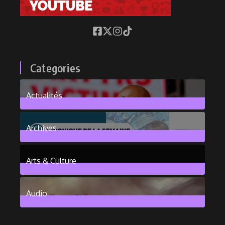
Categories
Actualités
376
Posts
Archives
101
Posts
Arts & Culture
6
Posts
Audio
2
Posts