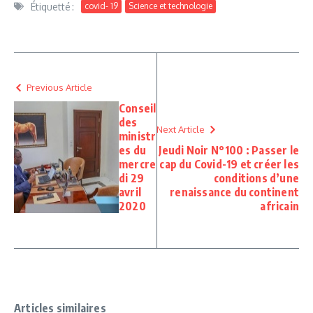
Étiquetté :
covid- 19
Science et technologie
Previous Article
Conseil
des
Next Article
ministr
es du
Jeudi Noir N°100 : Passer le
mercre
cap du Covid-19 et créer les
di 29
conditions d’une
avril
renaissance du continent
2020
africain
Articles similaires