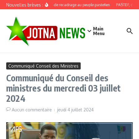
Aller au contenu
Nouvelles brèves :
Discours de recadrage au peuple pastefien
PASTEF, douze a
Main
Menu
Communiqué Conseil des Ministres
Communiqué du Conseil des
ministres du mercredi 03 juillet
2024
Aucun commentaire
jeudi 4 juillet 2024