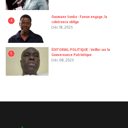
Ousmane Sonko : Fanon engage, la
4
cohérence oblige
Déc 18, 2025
ÉDITORIAL POLITIQUE : Veiller sur la
5
Gouvernance Patriotique
Déc 08, 2025