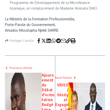
Programme de Développement de la Microfinance
Islamique, en remplacement de Madame Aminata DIAO.
Le Ministre de la Formation Professionnelle,
Porte-Parole du Gouvernement,
Amadou Moustapha Njekk SARRE
Partager l'article
Previous Article
Ajourn
Next Article
ement
du
VIDEO
Débat
/
d’orien
Sénég
tation
al-
Budgé
Espagn
taire
e : la