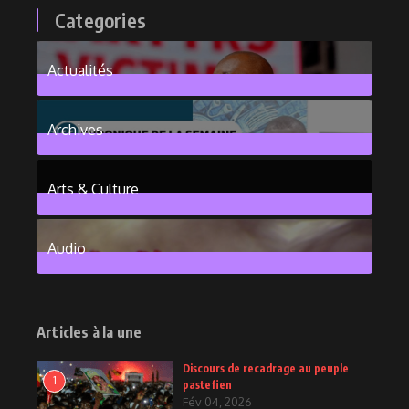
Categories
Actualités
376
Posts
Archives
101
Posts
Arts & Culture
6
Posts
Audio
2
Posts
Articles à la une
Discours de recadrage au peuple
1
pastefien
Fév 04, 2026