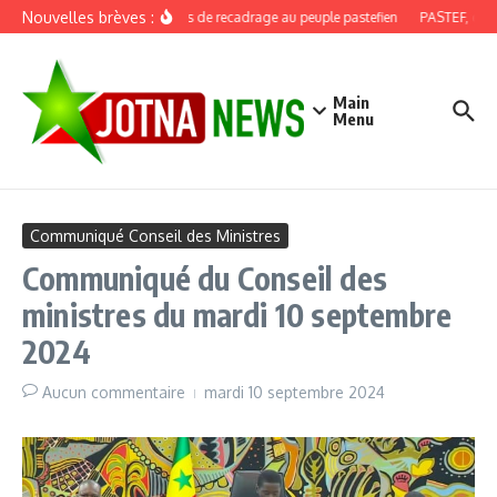
Aller au contenu
Nouvelles brèves :
Discours de recadrage au peuple pastefien
PASTEF, douze 
Main
Menu
Communiqué Conseil des Ministres
Communiqué du Conseil des
ministres du mardi 10 septembre
2024
Aucun commentaire
mardi 10 septembre 2024