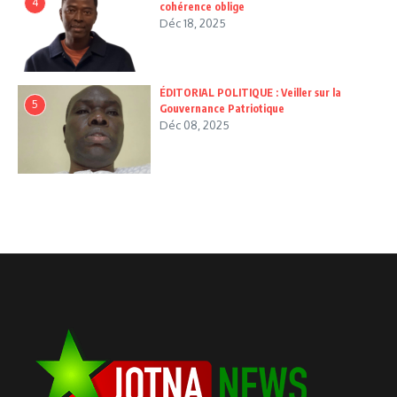
4
cohérence oblige
Déc 18, 2025
ÉDITORIAL POLITIQUE : Veiller sur la
5
Gouvernance Patriotique
Déc 08, 2025