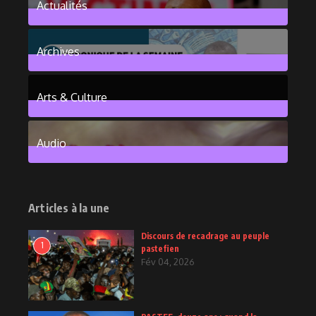
Actualités
376
Posts
Archives
101
Posts
Arts & Culture
6
Posts
Audio
2
Posts
Articles à la une
Discours de recadrage au peuple
1
pastefien
Fév 04, 2026