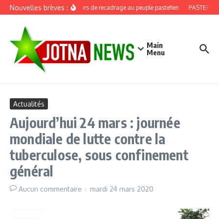
Aller au contenu
Nouvelles brèves :
Discours de recadrage au peuple pastefien
PASTEF, douz
Main
Menu
Actualités
Aujourd’hui 24 mars : journée
mondiale de lutte contre la
tuberculose, sous confinement
général
Aucun commentaire
mardi 24 mars 2020