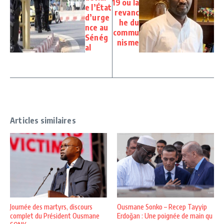
19 ou la
e l’État
revanc
d’urge
he du
nce au
commu
Sénég
nisme
al
Articles similaires
Journée des martyrs, discours
Ousmane Sonko – Recep Tayyip
complet du Président Ousmane
Erdoğan : Une poignée de main qu