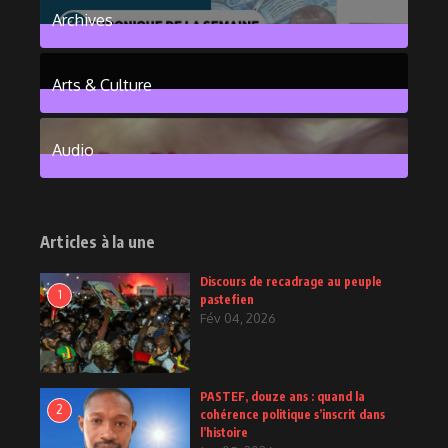
Archives
101
Posts
Arts & Culture
6
Posts
Audio
2
Posts
Articles à la une
Discours de recadrage au peuple
1
pastefien
Fév 04, 2026
PASTEF, douze ans : quand la
2
cohérence politique s’inscrit dans
l’histoire