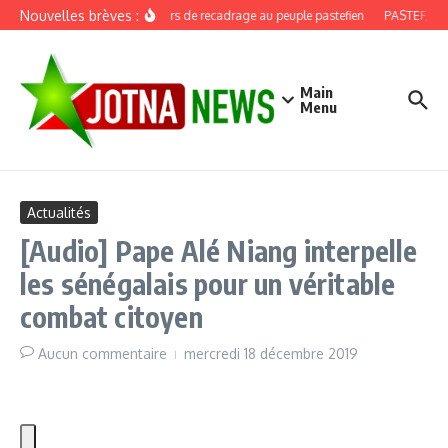
Aller au contenu
Nouvelles brèves :
Discours de recadrage au peuple pastefien
PASTEF, douz
Main
Menu
Actualités
[Audio] Pape Alé Niang interpelle
les sénégalais pour un véritable
combat citoyen
Aucun commentaire
mercredi 18 décembre 2019